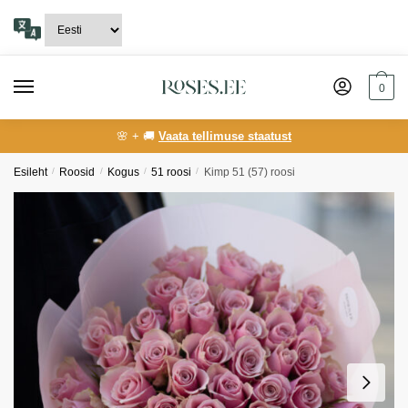
Skip
Skip
to
to
navigation
content
0
🌸 + 🚚
Vaata tellimuse staatust
Esileht
/
Roosid
/
Kogus
/
51 roosi
/
Kimp 51 (57) roosi