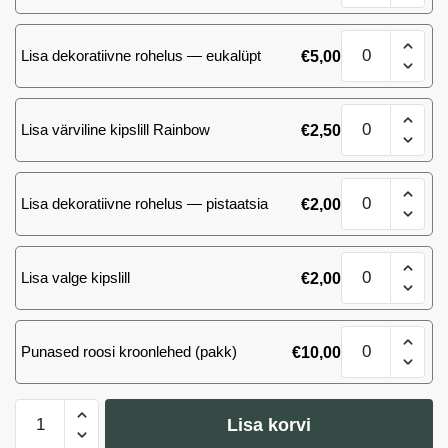
(57)
roosi
Kimp
kogus
Lisa dekoratiivne rohelus — eukalüpt
€
5,00
51
(57)
roosi
Kimp
kogus
Lisa värviline kipslill Rainbow
€
2,50
51
(57)
roosi
Kimp
kogus
Lisa dekoratiivne rohelus — pistaatsia
€
2,00
51
(57)
roosi
Kimp
kogus
Lisa valge kipslill
€
2,00
51
(57)
roosi
Kimp
kogus
Punased roosi kroonlehed (pakk)
€
10,00
51
(57)
roosi
Kimp
kogus
Lisa korvi
51