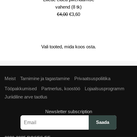
vahend (8 tk)
Algne
Current
€
4,00
€
3,60
hind
price
oli:
is:
€4,00.
€3,60.
Vali tooted, mida koos osta.
Meist
Tarnimine ja tagastamine
Privaatsuspoliitika
Tööpakkumised
Partnerlus, koostöö
Lojaalsusprogramm
Juriidiline arve taotlus
Newsletter subscription