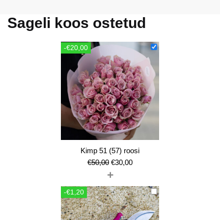
Sageli koos ostetud
-€20,00
Kimp 51 (57) roosi
Algne
Current
€
50,00
€
30,00
+
hind
price
oli:
is:
-€1,20
€50,00.
€30,00.