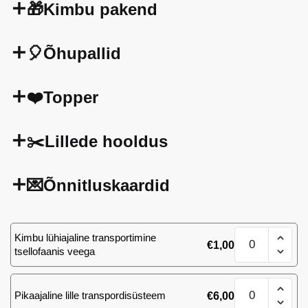
🎁Kimbu pakend
🎈Õhupallid
❤️Topper
✂️Lillede hooldus
💌Õnnitluskaardid
Kimp
Kimbu lühiajaline transportimine
€
1,00
51
tsellofaanis veega
(57)
roosi
Kimp
kogus
Pikaajaline lille transpordisüsteem
€
6,00
51