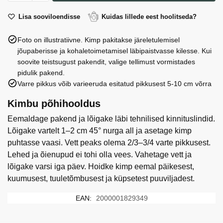
(57)
roosi
Lisa sooviloendisse
Kuidas lillede eest hoolitseda?
kogus
Foto on illustratiivne. Kimp pakitakse järeletulemisel
jõupaberisse ja kohaletoimetamisel läbipaistvasse kilesse. Kui
soovite teistsugust pakendit, valige tellimust vormistades
pidulik pakend.
Varre pikkus võib varieeruda esitatud pikkusest 5-10 cm võrra
Kimbu põhihooldus
Eemaldage pakend ja lõigake läbi tehnilised kinnituslindid.
Lõigake vartelt 1–2 cm 45° nurga all ja asetage kimp
puhtasse vaasi. Vett peaks olema 2/3–3/4 varte pikkusest.
Lehed ja õienupud ei tohi olla vees. Vahetage vett ja
lõigake varsi iga päev. Hoidke kimp eemal päikesest,
kuumusest, tuuletõmbusest ja küpsetest puuviljadest.
EAN:
2000001829349