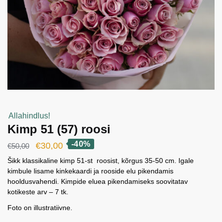
Allahindlus!
Kimp 51 (57) roosi
-40%
Algne
Current
€
30,00
€
50,00
hind
price
Šikk klassikaline kimp 51-st roosist, kõrgus 35-50 cm. Igale
kimbule lisame kinkekaardi ja rooside elu pikendamis
oli:
is:
hooldusvahendi. Kimpide eluea pikendamiseks soovitatav
€50,00.
€30,00.
kotikeste arv – 7 tk.
Foto on illustratiivne.