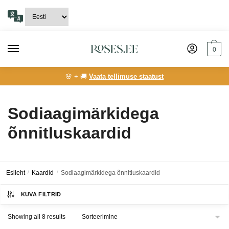
Skip
Skip
to
to
navigation
content
0
🌸 + 🚚
Vaata tellimuse staatust
Sodiaagimärkidega
õnnitluskaardid
Esileht
/
Kaardid
/
Sodiaagimärkidega õnnitluskaardid
KUVA FILTRID
Showing all 8 results