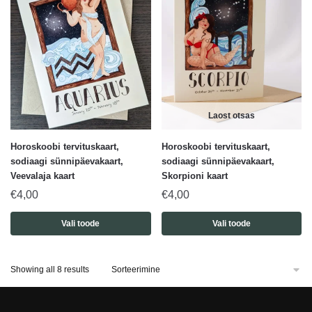
Laost otsas
Horoskoobi tervituskaart,
Horoskoobi tervituskaart,
sodiaagi sünnipäevakaart,
sodiaagi sünnipäevakaart,
Veevalaja kaart
Skorpioni kaart
€
4,00
€
4,00
Vali toode
Vali toode
Showing all 8 results