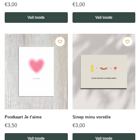
€
3,00
€
1,00
Vali toode
Vali toode
Postkaart Je t’aime
Sinep minu vorstile
€
3,50
€
3,00
Vali toode
Vali toode