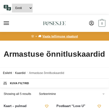
Skip
Skip
to
to
navigation
content
0
🌸 + 🚚
Vaata tellimuse staatust
Armastuse õnnitluskaardid
Esileht
/
Kaardid
/
Armastuse õnnitluskaardid
KUVA FILTRID
Showing all 5 results
Kaart – pulmad
Postkaart “Love U”