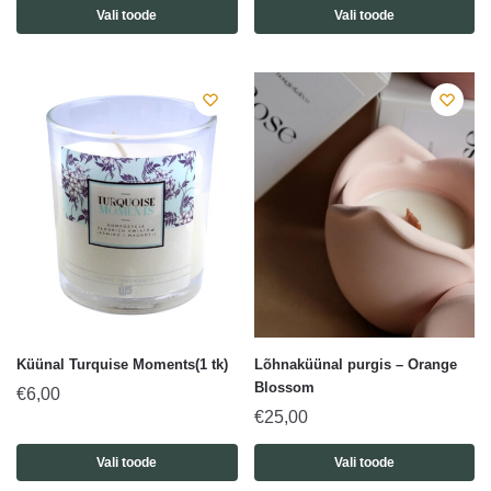
Vali toode
Vali toode
Küünal Turquise Moments(1 tk)
Lõhnaküünal purgis – Orange
Blossom
€
6,00
€
25,00
Vali toode
Vali toode