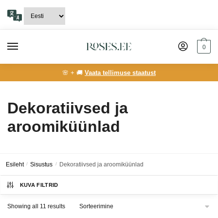
Skip
Skip
to
to
navigation
content
0
🌸 + 🚚
Vaata tellimuse staatust
Dekoratiivsed ja
aroomiküünlad
Esileht
/
Sisustus
/
Dekoratiivsed ja aroomiküünlad
KUVA FILTRID
Showing all 11 results