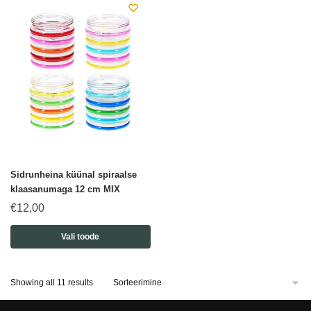
Sidrunheina küünal spiraalse
klaasanumaga 12 cm MIX
€
12,00
Vali toode
Showing all 11 results