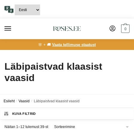
Skip
Skip
to
to
navigation
content
0
🌸 + 🚚
Vaata tellimuse staatust
Läbipaistvad klaasist
vaasid
Esileht
/
Vaasid
/
Läbipaistvad klaasist vaasid
KUVA FILTRID
Näitan 1–12 tulemust 39-st