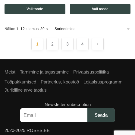
Vali toode
Vali toode
Näitan 1–12 tulemust 39-st
1
2
3
4
Meist
Tarnimine ja tagastamine
Privaatsuspoliitika
Tööpakkumised
Partnerlus, koostöö
Lojaalsusprogramm
Juriidiline arve taotlus
Newsletter subscription
2020-2025 ROSES.EE