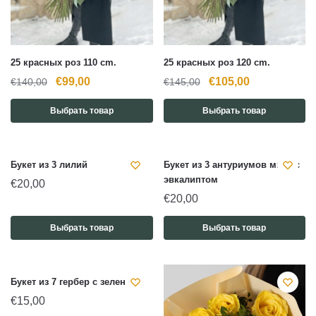
25 красных роз 110 cm.
25 красных роз 120 cm.
Первоначальная
Текущая
Первоначальная
Текущая
€
99,00
€
105,00
€
140,00
€
145,00
цена
цена:
цена
цена:
Выбрать товар
Выбрать товар
составляла
€99,00.
составляла
€105,00.
€140,00.
€145,00.
Букет из 3 лилий
Букет из 3 антуриумов микс с
эвкалиптом
€
20,00
€
20,00
Выбрать товар
Выбрать товар
Букет из 7 гербер с зеленью
€
15,00