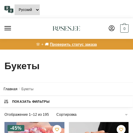
Skip
Skip
to
to
navigation
content
0
🌸 + 🚚
Проверить статус заказа
Букеты
Главная
/
Букеты
ПОКАЗАТЬ ФИЛЬТРЫ
Отображение 1–12 из 195
-45%