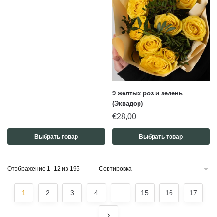
9 желтых роз и зелень
(Эквадор)
€
28,00
Выбрать товар
Выбрать товар
Отображение 1–12 из 195
1
2
3
4
…
15
16
17