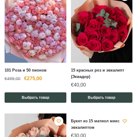
101 Роза и 50 пионов
15 красных роз и эвкалипт
(Эквадор)
Первоначальная
Текущая
€
275,00
€
499,00
€
40,00
цена
цена:
составляла
€275,00.
Выбрать товар
Выбрать товар
€499,00.
Букет из 15 матиол микс с
эвкалиптом
€
30,00