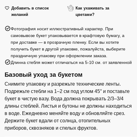
эвкалипт
15
(Эквадор)
красных
Добавить в список
Как ухаживать за
желаний
цветами?
роз
и
Фотография носит иллюстративный характер. При
эвкалипт
самовывозе букет упаковывается в крафтовую бумагу, а
(Эквадор)
при доставке — в прозрачную пленку. Если вы хотите
получить букет в другой упаковке, пожалуйста, выберите
праздничную упаковку при оформлении заказа.
Длинна стебля может отличаться на 5-10 см. от заявленной
Базовый уход за букетом
Снимите упаковку и разрежьте технические ленты.
Подрежьте стебли на 1–2 см под углом 45° и поставьте
букет в чистую вазу. Вода должна покрывать 2/3–3/4
длины стеблей. Листья и бутоны не должны находиться
в воде. Ежедневно меняйте воду и обновляйте срез.
Держите букет вдали от солнца, отопительных
приборов, сквозняков и спелых фруктов.