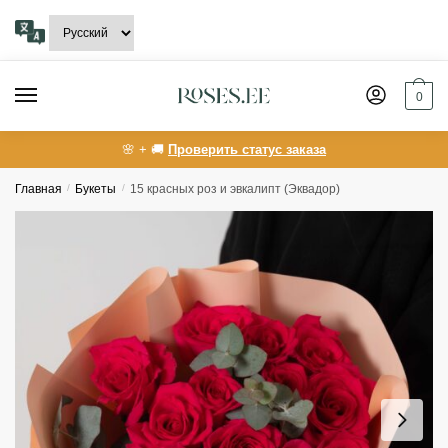
Skip
Skip
to
to
navigation
content
0
🌸 + 🚚
Проверить статус заказа
Главная
/
Букеты
/
15 красных роз и эвкалипт (Эквадор)