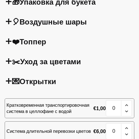
🎁Упаковка для букета
🎈Воздушные шары
❤️Топпер
✂️Уход за цветами
💌Открытки
Количество
Кратковременная транспортировочная
€
1,00
товара
система в целлофане с водой
15
красных
Количество
роз
Система длительной перевозки цветов
€
6,00
товара
и
15