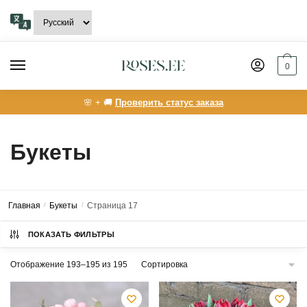
Skip
Skip
to
to
navigation
content
0
🌸 + 🚚
Проверить статус заказа
Букеты
Главная
/
Букеты
/
Страница 17
ПОКАЗАТЬ ФИЛЬТРЫ
Отображение 193–195 из 195