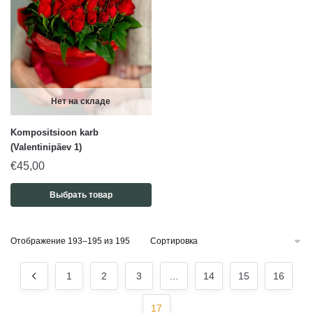
Нет на складе
Kompositsioon karb
(Valentinipäev 1)
€
45,00
Выбрать товар
Отображение 193–195 из 195
1
2
3
…
14
15
16
17