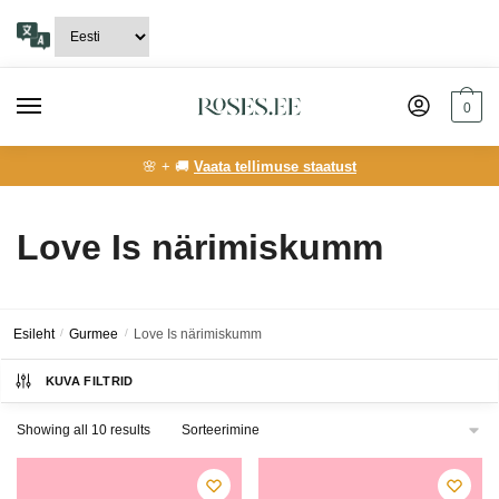
Skip
Skip
to
to
navigation
content
0
🌸 + 🚚
Vaata tellimuse staatust
Love Is närimiskumm
Esileht
/
Gurmee
/
Love Is närimiskumm
KUVA FILTRID
Showing all 10 results