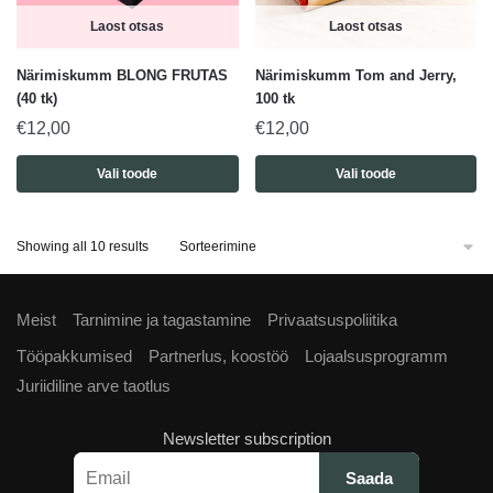
Laost otsas
Laost otsas
Närimiskumm BLONG FRUTAS
Närimiskumm Tom and Jerry,
(40 tk)
100 tk
€
12,00
€
12,00
Vali toode
Vali toode
Showing all 10 results
Meist
Tarnimine ja tagastamine
Privaatsuspoliitika
Tööpakkumised
Partnerlus, koostöö
Lojaalsusprogramm
Juriidiline arve taotlus
Newsletter subscription