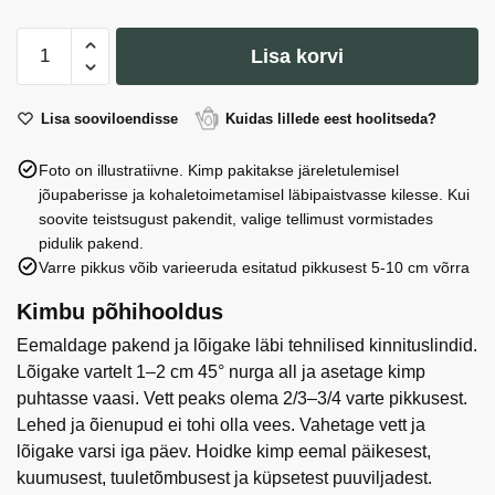
Love
Lisa korvi
is
apelsini-
ananassi
Lisa sooviloendisse
Kuidas lillede eest hoolitseda?
närimiskumm
Foto on illustratiivne. Kimp pakitakse järeletulemisel
4,2g
jõupaberisse ja kohaletoimetamisel läbipaistvasse kilesse. Kui
x
soovite teistsugust pakendit, valige tellimust vormistades
100
pidulik pakend.
tk
Varre pikkus võib varieeruda esitatud pikkusest 5-10 cm võrra
kogus
Kimbu põhihooldus
Eemaldage pakend ja lõigake läbi tehnilised kinnituslindid.
Lõigake vartelt 1–2 cm 45° nurga all ja asetage kimp
puhtasse vaasi. Vett peaks olema 2/3–3/4 varte pikkusest.
Lehed ja õienupud ei tohi olla vees. Vahetage vett ja
lõigake varsi iga päev. Hoidke kimp eemal päikesest,
kuumusest, tuuletõmbusest ja küpsetest puuviljadest.