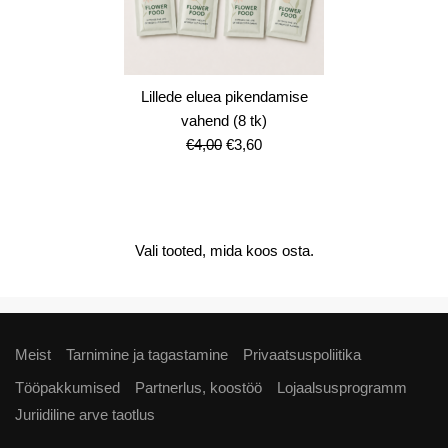
Lillede eluea pikendamise
vahend (8 tk)
Algne
Current
€
4,00
€
3,60
hind
price
oli:
is:
€4,00.
€3,60.
Vali tooted, mida koos osta.
Meist
Tarnimine ja tagastamine
Privaatsuspoliitika
Tööpakkumised
Partnerlus, koostöö
Lojaalsusprogramm
Juriidiline arve taotlus