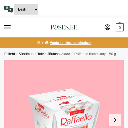
Skip
Skip
to
to
navigation
content
0
🌸 + 🚚
Vaata tellimuse staatust
Esileht
/
Sündmus
/
Talv
/
Jõulusokolaad
/
Raffaello kommikarp 150 g.