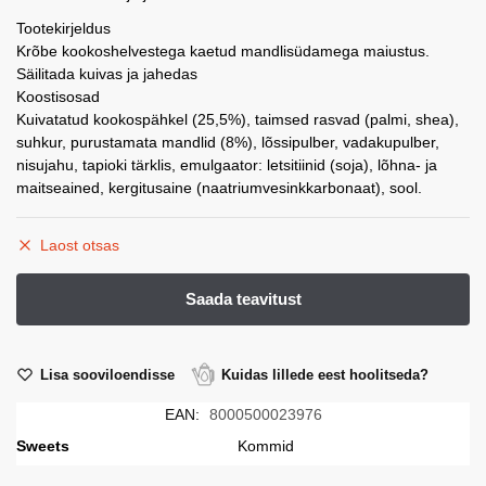
Tootekirjeldus
€6,00.
€3,99.
Krõbe kookoshelvestega kaetud mandlisüdamega maiustus.
Säilitada kuivas ja jahedas
Koostisosad
Kuivatatud kookospähkel (25,5%), taimsed rasvad (palmi, shea),
suhkur, purustamata mandlid (8%), lõssipulber, vadakupulber,
nisujahu, tapioki tärklis, emulgaator: letsitiinid (soja), lõhna- ja
maitseained, kergitusaine (naatriumvesinkkarbonaat), sool.
Laost otsas
Lisa sooviloendisse
Kuidas lillede eest hoolitseda?
EAN:
8000500023976
Sweets
Kommid