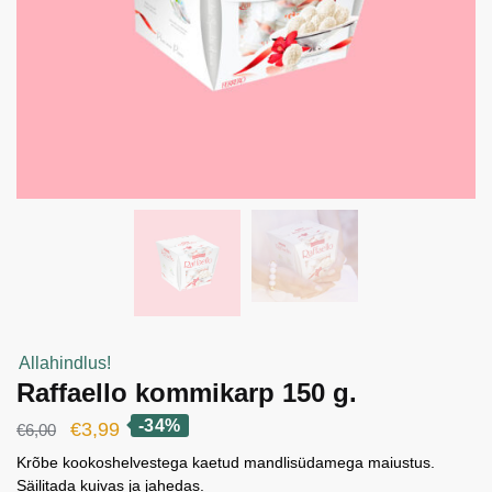
Allahindlus!
Raffaello kommikarp 150 g.
-34%
Algne
Current
€
3,99
€
6,00
hind
price
Krõbe kookoshelvestega kaetud mandlisüdamega maiustus.
Säilitada kuivas ja jahedas.
oli:
is: