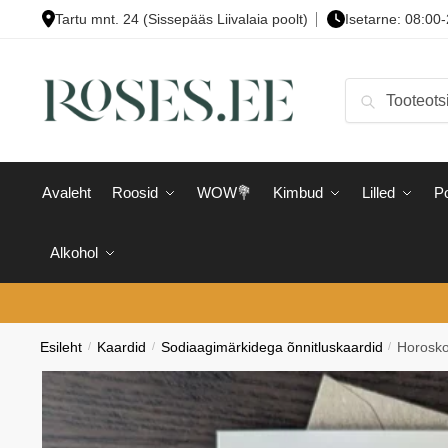
Skip
Skip
Tartu mnt. 24 (Sissepääs Liivalaia poolt)
Isetarne: 08:00
to
to
navigation
content
Otsi:
Otsi
Avaleht
Roosid
WOW💐
Kimbud
Lilled
Po
Alkohol
Esileht
/
Kaardid
/
Sodiaagimärkidega õnnitluskaardid
/
Horoskoo