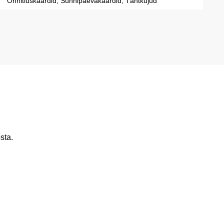
Õnnitluskaardid, Sünnipäevakaardid, Tähtkujud
sta.