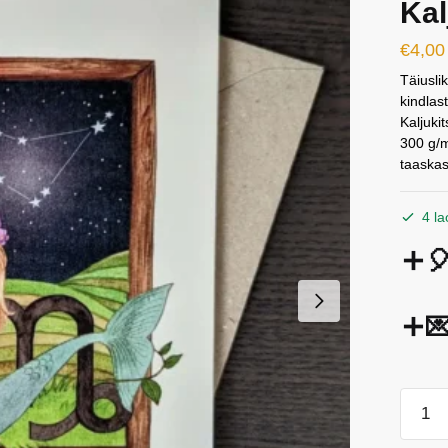
Kal
€
4,00
Täiusli
kindlas
Kaljuki
300 g/m
taaskas
4 la


Horos
tervitu