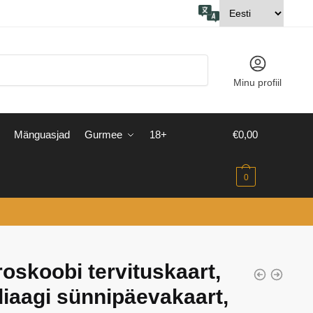
Minu profiil
Mänguasjad
Gurmee
18+
€
0,00
0
oskoobi tervituskaart,
iaagi sünnipäevakaart,