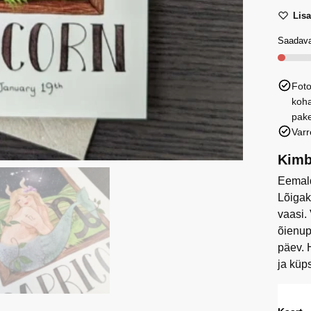
sodiaa
Lis
sünnip
Kaljuk
Saadava
kaart
kogus
Foto
koha
pake
Varr
Kimb
Eemald
Lõigak
vaasi.
õienup
päev. 
ja küp