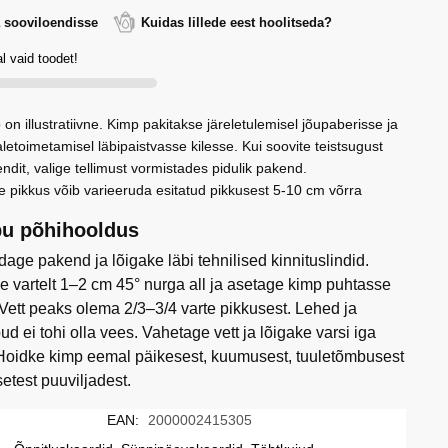
gi
a sooviloendisse
Kuidas lillede eest hoolitseda?
äevakaart,
itse
l vaid toodet!
 on illustratiivne. Kimp pakitakse järeletulemisel jõupaberisse ja
letoimetamisel läbipaistvasse kilesse. Kui soovite teistsugust
ndit, valige tellimust vormistades pidulik pakend.
e pikkus võib varieeruda esitatud pikkusest 5-10 cm võrra
u põhihooldus
age pakend ja lõigake läbi tehnilised kinnituslindid.
e vartelt 1–2 cm 45° nurga all ja asetage kimp puhtasse
 Vett peaks olema 2/3–3/4 varte pikkusest. Lehed ja
ud ei tohi olla vees. Vahetage vett ja lõigake varsi iga
Hoidke kimp eemal päikesest, kuumusest, tuuletõmbusest
setest puuviljadest.
EAN:
2000002415305