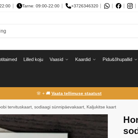
-22:00
Tarne: 09:00-22:00
+3726346320
titaimed
Lilled koju
Vaasid
Kaardid
Pidu&õhupallid
🌸 + 🚚
Vaata tellimuse staatust
bi tervituskaart, sodiaagi sünnipäevakaart, Kaljukitse kaart
Hor
sod