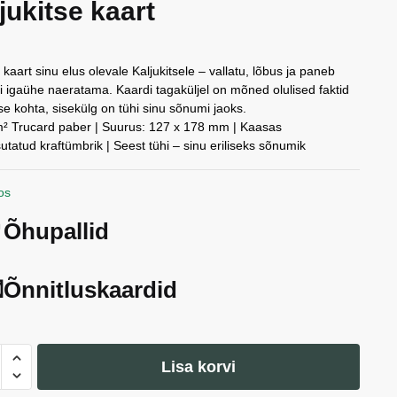
jukitse kaart
k kaart sinu elus olevale Kaljukitsele – vallatu, lõbus ja paneb
ti igaühe naeratama. Kaardi tagaküljel on mõned olulised faktid
tse kohta, sisekülg on tühi sinu sõnumi jaoks.
² Trucard paber | Suurus: 127 x 178 mm | Kaasas
utatud kraftümbrik | Seest tühi – sinu eriliseks sõnumik
os
Õhupallid
Õnnitluskaardid
koobi
Lisa korvi
skaart,