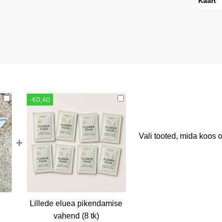
Kaart
-€0,40
Vali tooted, mida koos o
+
Lillede eluea pikendamise
rent
vahend (8 tk)