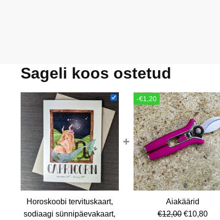
Sageli koos ostetud
-€1,20
+
Horoskoobi tervituskaart,
Aiakäärid
Algne
Cur
sodiaagi sünnipäevakaart,
€
12,00
€
10,80