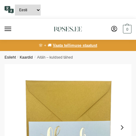
Skip
Skip
to
to
navigation
content
0
🌸 + 🚚
Vaata tellimuse staatust
Esileht
/
Kaardid
/
Aitäh – kuldsed tähed