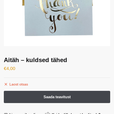
Aitäh – kuldsed tähed
€
4,00
Laost otsas