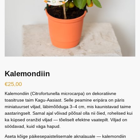
Kalemondiin
€
25,00
Kalemondiin (Citrofortunella microcarpa) on dekoratiivne
toasitruse taim Kagu-Aasiast. Selle peamine eripära on päris
miniatuurset viljad, läbimõõduga 3–4 cm, mis kaunistavad taime
aastaringselt. Samal ajal võivad põõsal olla nii õied, rohelised kui
ka küpsed oranžid viljad — tõeliselt efektne vaatepilt. Viljad on
söödavad, kuid väga hapud.
Aseta kõige päikesepaistelisemale aknalauale — kalemondiin