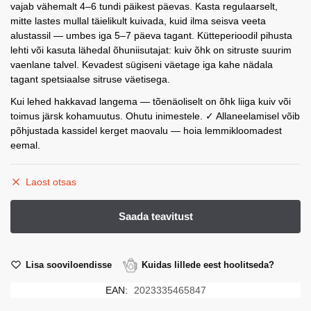
vajab vähemalt 4–6 tundi päikest päevas. Kasta regulaarselt,
mitte lastes mullal täielikult kuivada, kuid ilma seisva veeta
alustassil — umbes iga 5–7 päeva tagant. Kütteperioodil pihusta
lehti või kasuta lähedal õhuniisutajat: kuiv õhk on sitruste suurim
vaenlane talvel. Kevadest sügiseni väetage iga kahe nädala
tagant spetsiaalse sitruse väetisega.
Kui lehed hakkavad langema — tõenäoliselt on õhk liiga kuiv või
toimus järsk kohamuutus. Ohutu inimestele. ✓ Allaneelamisel võib
põhjustada kassidel kerget maovalu — hoia lemmikloomadest
eemal.
Laost otsas
Lisa sooviloendisse
Kuidas lillede eest hoolitseda?
EAN:
2023335465847