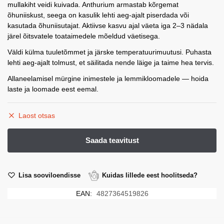
mullakiht veidi kuivada. Anthurium armastab kõrgemat
õhuniiskust, seega on kasulik lehti aeg-ajalt piserdada või
kasutada õhuniisutajat. Aktiivse kasvu ajal väeta iga 2–3 nädala
järel õitsvatele toataimedele mõeldud väetisega.
Väldi külma tuuletõmmet ja järske temperatuurimuutusi. Puhasta
lehti aeg-ajalt tolmust, et säilitada nende läige ja taime hea tervis.
Allaneelamisel mürgine inimestele ja lemmikloomadele — hoida
laste ja loomade eest eemal.
Laost otsas
Lisa sooviloendisse
Kuidas lillede eest hoolitseda?
EAN:
4827364519826