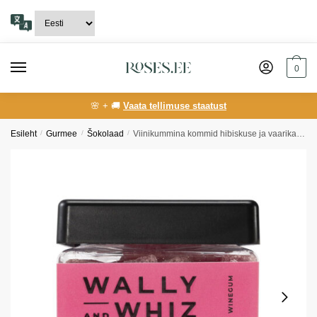
Skip
Skip
to
to
navigation
content
0
🌸 + 🚚
Vaata tellimuse staatust
Esileht
/
Gurmee
/
Šokolaad
/
Viinikummina kommid hibiskuse ja vaarikaga Wally and Whiz