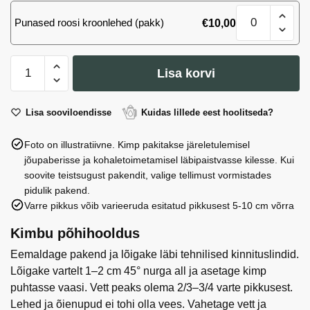
M
Kimp
suurus
Punased roosi kroonlehed (pakk)
€
10,00
Valge-
(MD)
Roosa
kogus
M
Kimp
suurus
Lisa korvi
Valge-
(MD)
kogus
Roosa
M
Lisa sooviloendisse
Kuidas lillede eest hoolitseda?
suurus
Foto on illustratiivne. Kimp pakitakse järeletulemisel
(MD)
jõupaberisse ja kohaletoimetamisel läbipaistvasse kilesse. Kui
kogus
soovite teistsugust pakendit, valige tellimust vormistades
pidulik pakend.
Varre pikkus võib varieeruda esitatud pikkusest 5-10 cm võrra
Kimbu põhihooldus
Eemaldage pakend ja lõigake läbi tehnilised kinnituslindid.
Lõigake vartelt 1–2 cm 45° nurga all ja asetage kimp
puhtasse vaasi. Vett peaks olema 2/3–3/4 varte pikkusest.
Lehed ja õienupud ei tohi olla vees. Vahetage vett ja