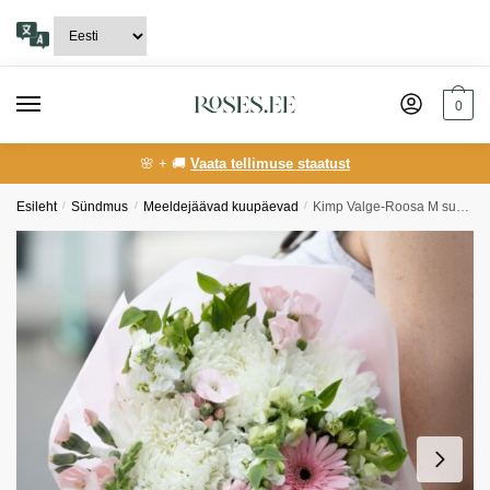
Skip
Skip
to
to
navigation
content
0
🌸 + 🚚
Vaata tellimuse staatust
Esileht
/
Sündmus
/
Meeldejäävad kuupäevad
/
Kimp Valge-Roosa M suurus (MD)