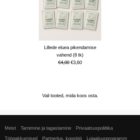
Lillede eluea pikendamise
vahend (8 tk)
Algne
Current
€
4,00
€
3,60
hind
price
oli:
is:
€4,00.
€3,60.
Vali tooted, mida koos osta.
Meist
Tarnimine ja tagastamine
Privaatsuspoliitika
Tööpakkumised
Partnerlus, koostöö
Lojaalsusprogramm