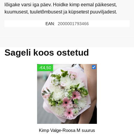
lõigake varsi iga päev. Hoidke kimp eemal päikesest,
kuumusest, tuuletõmbusest ja küpsetest puuviljadest.
EAN:
2000001793466
Sageli koos ostetud
-€4,50
Kimp Valge-Roosa M suurus