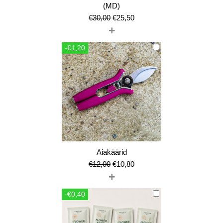
(MD)
Algne
Current
€
30,00
€
25,50
+
hind
price
oli:
is:
-€1,20
€30,00.
€25,50.
Aiakäärid
Algne
Current
€
12,00
€
10,80
+
hind
price
oli:
is:
-€0,40
€12,00.
€10,80.