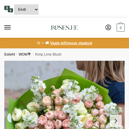
Skip
Skip
to
to
navigation
content
0
🌸 + 🚚
Vaata tellimuse staatust
Esileht
/
WOW💐
/
Kimp Lime Blush