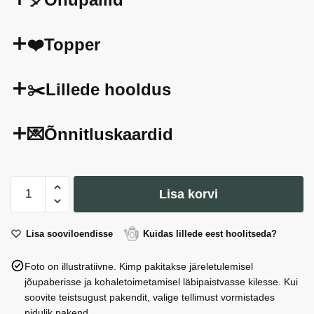
❤️Topper
✂️Lillede hooldus
💌Õnnitluskaardid
Kimp
Lisa korvi
Lime
Blush
kogus
Lisa sooviloendisse
Kuidas lillede eest hoolitseda?
Foto on illustratiivne. Kimp pakitakse järeletulemisel
jõupaberisse ja kohaletoimetamisel läbipaistvasse kilesse. Kui
soovite teistsugust pakendit, valige tellimust vormistades
pidulik pakend.