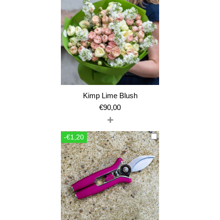
Kimp Lime Blush
€
90,00
+
-€1,20