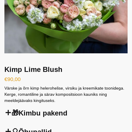
Kimp Lime Blush
€
90,00
Värske ja õrn kimp helerohelise, virsiku ja kreemikate toonidega.
Kerge, romantiline ja särav kompositsioon kauniks ning
meeldejäävaks kingituseks.
🎁Kimbu pakend
🎈Õhupallid