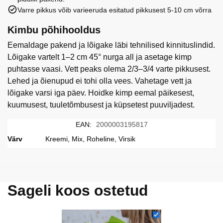
Varre pikkus võib varieeruda esitatud pikkusest 5-10 cm võrra
Kimbu põhihooldus
Eemaldage pakend ja lõigake läbi tehnilised kinnituslindid.
Lõigake vartelt 1–2 cm 45° nurga all ja asetage kimp
puhtasse vaasi. Vett peaks olema 2/3–3/4 varte pikkusest.
Lehed ja õienupud ei tohi olla vees. Vahetage vett ja
lõigake varsi iga päev. Hoidke kimp eemal päikesest,
kuumusest, tuuletõmbusest ja küpsetest puuviljadest.
EAN:
2000003195817
Värv
Kreemi, Mix, Roheline, Virsik
Sageli koos ostetud