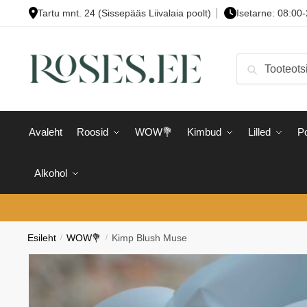
Skip
Skip
Tartu mnt. 24 (Sissepääs Liivalaia poolt)
Isetarne: 08:00
to
to
navigation
content
Otsi:
Otsi
Avaleht
Roosid
WOW💐
Kimbud
Lilled
Po
Alkohol
Esileht
/
WOW💐
/
Kimp Blush Muse