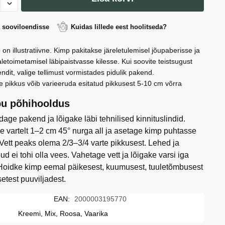
a sooviloendisse
Kuidas lillede eest hoolitseda?
 on illustratiivne. Kimp pakitakse järeletulemisel jõupaberisse ja
letoimetamisel läbipaistvasse kilesse. Kui soovite teistsugust
ndit, valige tellimust vormistades pidulik pakend.
e pikkus võib varieeruda esitatud pikkusest 5-10 cm võrra
u põhihooldus
age pakend ja lõigake läbi tehnilised kinnituslindid.
e vartelt 1–2 cm 45° nurga all ja asetage kimp puhtasse
 Vett peaks olema 2/3–3/4 varte pikkusest. Lehed ja
ud ei tohi olla vees. Vahetage vett ja lõigake varsi iga
Hoidke kimp eemal päikesest, kuumusest, tuuletõmbusest
setest puuviljadest.
EAN:
2000003195770
Kreemi, Mix, Roosa, Vaarika