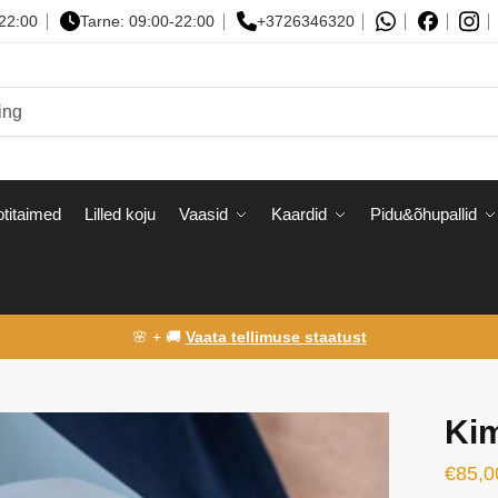
-22:00
Tarne: 09:00-22:00
+3726346320
titaimed
Lilled koju
Vaasid
Kaardid
Pidu&õhupallid
🌸 + 🚚
Vaata tellimuse staatust
Ki
€
85,0