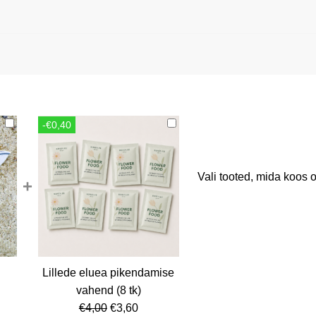
-€0,40
Vali tooted, mida koos o
+
Lillede eluea pikendamise
rent
vahend (8 tk)
ce
Algne
Current
€
4,00
€
3,60