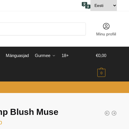
Minu profiil
Mänguasjad
Gurmee
18+
€
0,00
0
mp Blush Muse
0