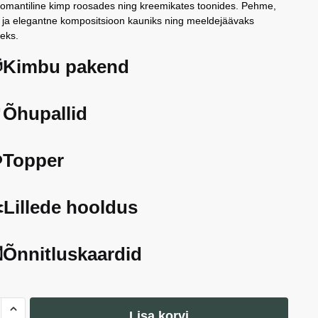
romantiline kimp roosades ning kreemikates toonides. Pehme,
k ja elegantne kompositsioon kauniks ning meeldejäävaks
seks.
Kimbu pakend
Õhupallid
️Topper
️Lillede hooldus
Õnnitluskaardid
Lisa korvi