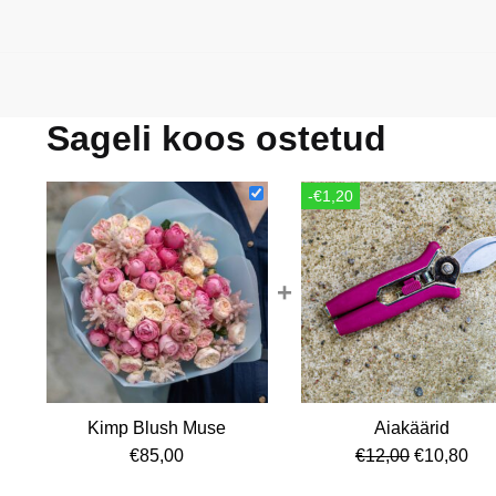
Sageli koos ostetud
-€1,20
+
Kimp Blush Muse
Aiakäärid
Algne
Cur
€
85,00
€
12,00
€
10,80
hind
pri