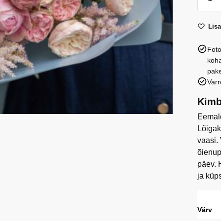
Blush
Muse
Lis
kogus
Foto
koha
pake
Varr
Kimb
Eemald
Lõigak
vaasi.
õienup
päev. 
ja küp
Värv