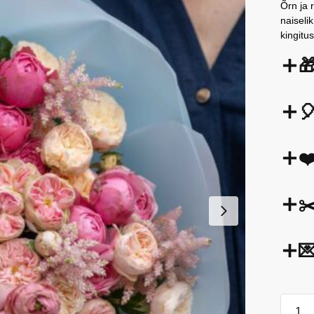
Õrn ja 
naiseli
kingitu


❤
✂

Kimp