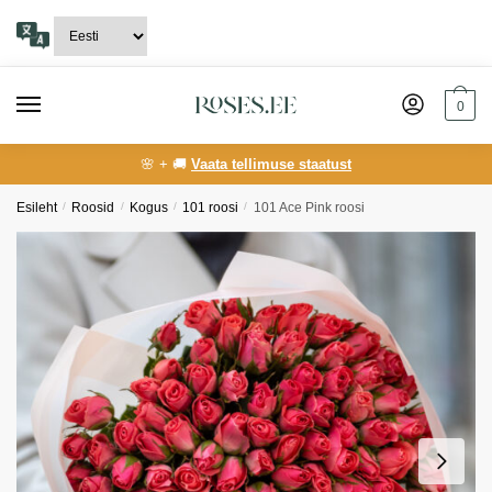
Skip
Skip
to
to
navigation
content
0
🌸 + 🚚
Vaata tellimuse staatust
Esileht
/
Roosid
/
Kogus
/
101 roosi
/
101 Ace Pink roosi