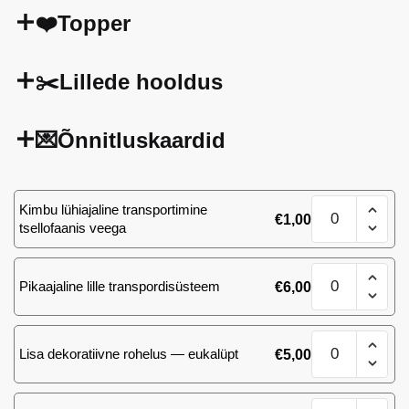
❤️Topper
✂️Lillede hooldus
💌Õnnitluskaardid
101
Kimbu lühiajaline transportimine
€
1,00
Ace
tsellofaanis veega
Pink
roosi
101
kogus
Pikaajaline lille transpordisüsteem
€
6,00
Ace
Pink
roosi
101
kogus
Lisa dekoratiivne rohelus — eukalüpt
€
5,00
Ace
Pink
roosi
101