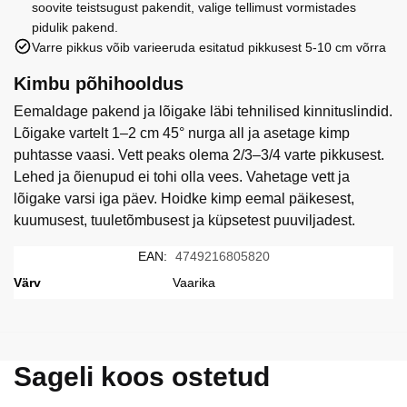
soovite teistsugust pakendit, valige tellimust vormistades
pidulik pakend.
Varre pikkus võib varieeruda esitatud pikkusest 5-10 cm võrra
Kimbu põhihooldus
Eemaldage pakend ja lõigake läbi tehnilised kinnituslindid.
Lõigake vartelt 1–2 cm 45° nurga all ja asetage kimp
puhtasse vaasi. Vett peaks olema 2/3–3/4 varte pikkusest.
Lehed ja õienupud ei tohi olla vees. Vahetage vett ja
lõigake varsi iga päev. Hoidke kimp eemal päikesest,
kuumusest, tuuletõmbusest ja küpsetest puuviljadest.
EAN:
4749216805820
Värv
Vaarika
Sageli koos ostetud