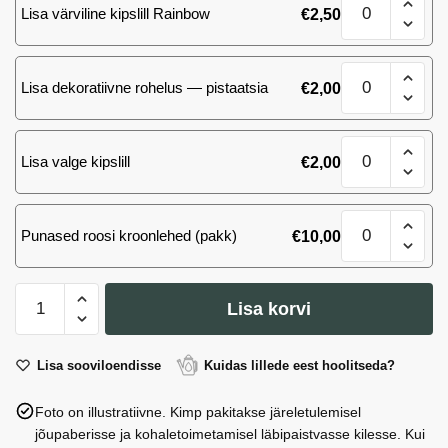
kogus
Lisa värviline kipslill Rainbow
€
2,50
Ace
Pink
roosi
101
kogus
Lisa dekoratiivne rohelus — pistaatsia
€
2,00
Ace
Pink
roosi
101
kogus
Lisa valge kipslill
€
2,00
Ace
Pink
roosi
101
kogus
Punased roosi kroonlehed (pakk)
€
10,00
Ace
Pink
roosi
101
kogus
Lisa korvi
Ace
Pink
roosi
Lisa sooviloendisse
Kuidas lillede eest hoolitseda?
kogus
Foto on illustratiivne. Kimp pakitakse järeletulemisel
jõupaberisse ja kohaletoimetamisel läbipaistvasse kilesse. Kui