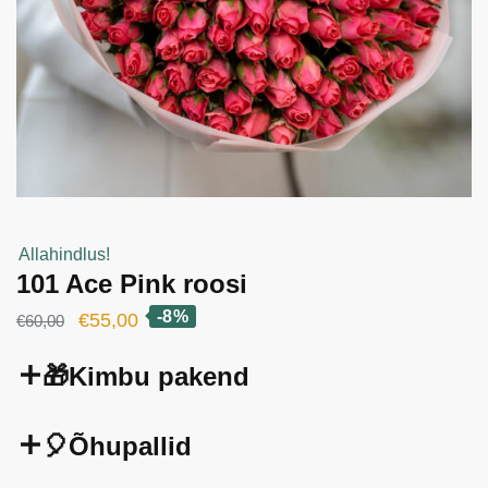
Allahindlus!
101 Ace Pink roosi
-8%
Algne
Current
€
55,00
€
60,00
hind
price
🎁Kimbu pakend
oli:
is:
€60,00.
€55,00.
🎈Õhupallid