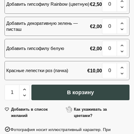
Ace
Добавить гипсофилу Rainbow (цветную)
€
2,50
товара
Pink
101
роза
Количество
Добавить декоративную зелень —
Ace
€
2,00
товара
писташ
Pink
101
роза
Количество
Ace
Добавить гипсофилу белую
€
2,00
товара
Pink
101
роза
Количество
Ace
Красные лепестки роз (пачка)
€
10,00
товара
Pink
101
роза
Количество
Ace
В корзину
товара
Pink
101
роза
Добавить в список
Как ухаживать за
желаний
цветами?
Ace
Pink
Фотография носит иллюстративный характер. При