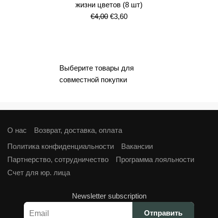
жизни цветов (8 шт)
Первоначальная
Текущая
€
4,00
€
3,60
цена
цена:
составляла
€3,60.
€4,00.
Выберите товары для
совместной покупки
О нас
Возврат, доставка, оплата
Политика конфиденциальности
Вакансии
Партнерство, сотрудничество
Программа лояльности
Cчет для юр. лица
Newsletter subscription