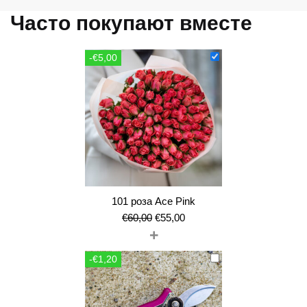
Часто покупают вместе
-€5,00
101 роза Ace Pink
Первоначальная
Текущая
€
60,00
€
55,00
+
цена
цена:
составляла
€55,00.
-€1,20
€60,00.