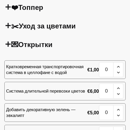
❤️Топпер
✂️Уход за цветами
💌Открытки
Количество
Кратковременная транспортировочная
€
1,00
товара
система в целлофане с водой
101
роза
Количество
Ace
Система длительной перевозки цветов
€
6,00
товара
Pink
101
роза
Количество
Добавить декоративную зелень —
Ace
€
5,00
товара
эвкалипт
Pink
101
роза
Количество