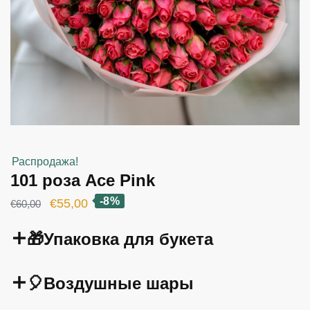
Распродажа!
101 роза Ace Pink
-8%
Первоначальная
Текущая
€
55,00
€
60,00
цена
цена:
🎁Упаковка для букета
составляла
€55,00.
€60,00.
🎈Воздушные шары