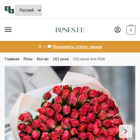
Skip
Skip
to
to
navigation
content
0
🌸 + 🚚
Проверить статус заказа
Главная
/
Розы
/
Кол-во
/
101 роза
/
101 роза Ace Pink