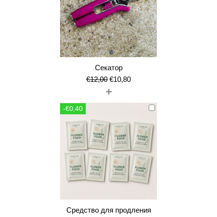
Секатор
Первоначальная
Текущая
€
12,00
€
10,80
+
цена
цена:
составляла
€10,80.
-€0,40
€12,00.
Средство для продления