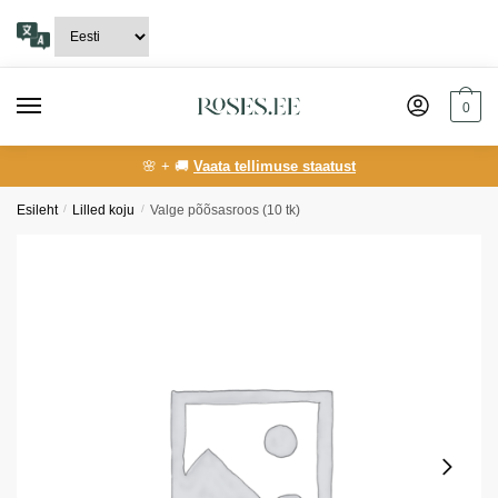
Skip
Skip
to
to
navigation
content
0
🌸 + 🚚
Vaata tellimuse staatust
Esileht
/
Lilled koju
/
Valge põõsasroos (10 tk)