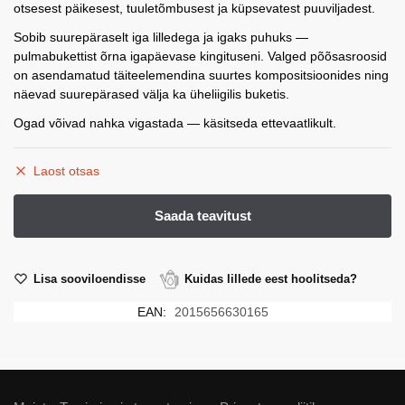
otsesest päikesest, tuuletõmbusest ja küpsevatest puuviljadest.
Sobib suurepäraselt iga lilledega ja igaks puhuks —
pulmabukettist õrna igapäevase kingituseni. Valged põõsasroosid
on asendamatud täiteelemendina suurtes kompositsioonides ning
näevad suurepärased välja ka üheliigilis buketis.
Ogad võivad nahka vigastada — käsitseda ettevaatlikult.
Laost otsas
Lisa sooviloendisse
Kuidas lillede eest hoolitseda?
EAN:
2015656630165