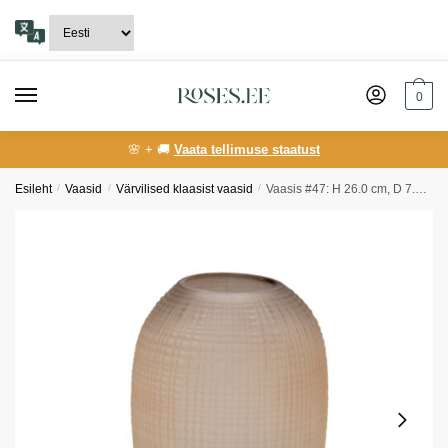
Skip
Skip
to
to
navigation
content
0
🌸 + 🚚
Vaata tellimuse staatust
Esileht
/
Vaasid
/
Värvilised klaasist vaasid
/
Vaasis #47: H 26.0 cm, D 7.5 cm