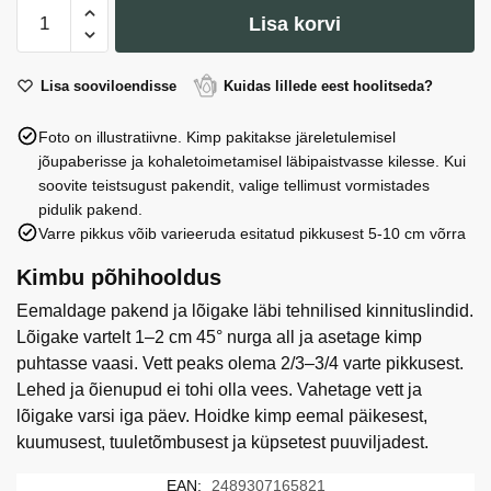
Vaasis
Lisa korvi
#47:
H
26.0
Lisa sooviloendisse
Kuidas lillede eest hoolitseda?
cm,
Foto on illustratiivne. Kimp pakitakse järeletulemisel
D
jõupaberisse ja kohaletoimetamisel läbipaistvasse kilesse. Kui
7.5
soovite teistsugust pakendit, valige tellimust vormistades
cm
pidulik pakend.
kogus
Varre pikkus võib varieeruda esitatud pikkusest 5-10 cm võrra
Kimbu põhihooldus
Eemaldage pakend ja lõigake läbi tehnilised kinnituslindid.
Lõigake vartelt 1–2 cm 45° nurga all ja asetage kimp
puhtasse vaasi. Vett peaks olema 2/3–3/4 varte pikkusest.
Lehed ja õienupud ei tohi olla vees. Vahetage vett ja
lõigake varsi iga päev. Hoidke kimp eemal päikesest,
kuumusest, tuuletõmbusest ja küpsetest puuviljadest.
EAN:
2489307165821