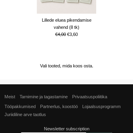
Lillede eluea pikendamise
vahend (8 tk)
Algne
Current
€
4,00
€
3,60
hind
price
oli:
is:
€4,00.
€3,60.
Vali tooted, mida koos osta.
Meist
Tarnimine ja tagastamine
Privaatsuspoliitika
Tööpakkumised
Partnerlus, koostöö
Lojaalsusprogramm
Juriidiline arve taotlus
Newsletter subscription