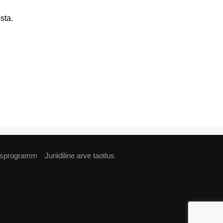
sta.
usprogramm
Juriidiline arve taotlus