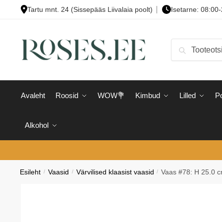
Skip
Skip
Tartu mnt. 24 (Sissepääs Liivalaia poolt)
Isetarne: 08:00
to
to
navigation
content
Otsi:
Otsi
Avaleht
Roosid
WOW💐
Kimbud
Lilled
Po
Alkohol
Esileht
/
Vaasid
/
Värvilised klaasist vaasid
/
Vaas #78: H 25.0 