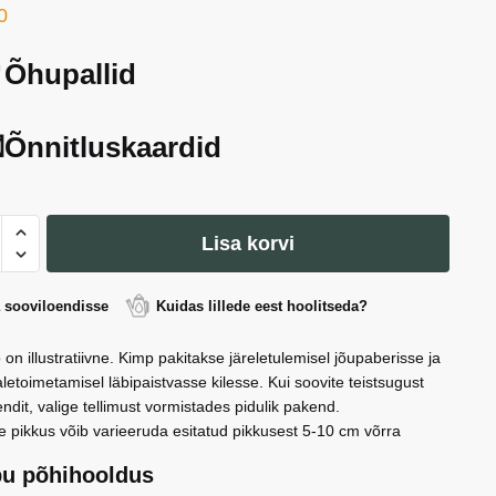
0
Õhupallid
Õnnitluskaardid
Lisa korvi
a sooviloendisse
Kuidas lillede eest hoolitseda?
 on illustratiivne. Kimp pakitakse järeletulemisel jõupaberisse ja
letoimetamisel läbipaistvasse kilesse. Kui soovite teistsugust
ndit, valige tellimust vormistades pidulik pakend.
e pikkus võib varieeruda esitatud pikkusest 5-10 cm võrra
u põhihooldus