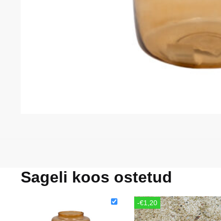
Sageli koos ostetud
-€1,20