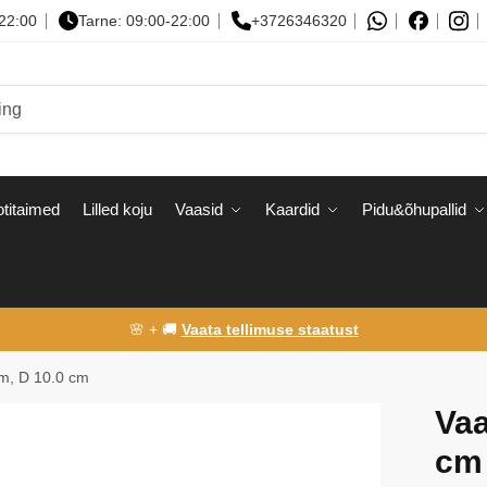
-22:00
Tarne: 09:00-22:00
+3726346320
titaimed
Lilled koju
Vaasid
Kaardid
Pidu&õhupallid
🌸 + 🚚
Vaata tellimuse staatust
cm, D 10.0 cm
Vaa
cm