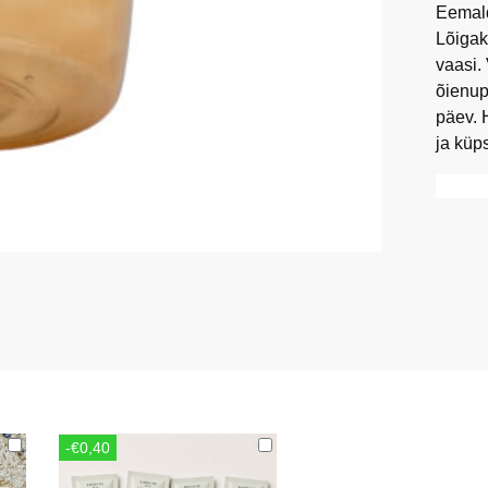
Eemald
Lõigak
vaasi.
õienup
päev. 
ja küp
-€0,40