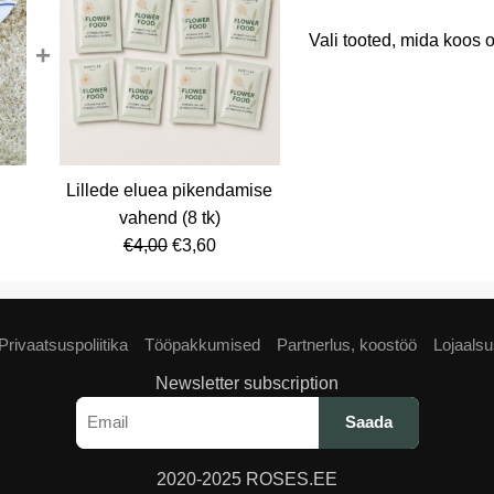
Vali tooted, mida koos o
+
Lillede eluea pikendamise
rent
vahend (8 tk)
ce
Algne
Current
€
4,00
€
3,60
hind
price
,80.
oli:
is:
€4,00.
€3,60.
Privaatsuspoliitika
Tööpakkumised
Partnerlus, koostöö
Lojaals
Newsletter subscription
2020-2025 ROSES.EE