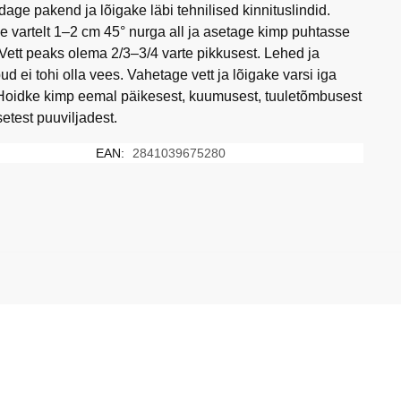
age pakend ja lõigake läbi tehnilised kinnituslindid.
e vartelt 1–2 cm 45° nurga all ja asetage kimp puhtasse
 Vett peaks olema 2/3–3/4 varte pikkusest. Lehed ja
ud ei tohi olla vees. Vahetage vett ja lõigake varsi iga
Hoidke kimp eemal päikesest, kuumusest, tuuletõmbusest
setest puuviljadest.
EAN:
2841039675280