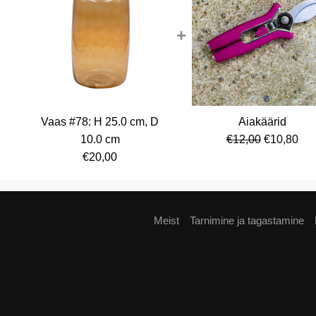
+
Vaas #78: H 25.0 cm, D
Aiakäärid
Algne
Cur
10.0 cm
€
12,00
€
10,80
hind
pri
€
20,00
oli:
is:
€12,00.
€10
Meist
Tarnimine ja tagastamine