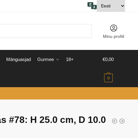
Minu profiil
Mänguasjad
Gurmee
18+
€
0,00
0
s #78: H 25.0 cm, D 10.0