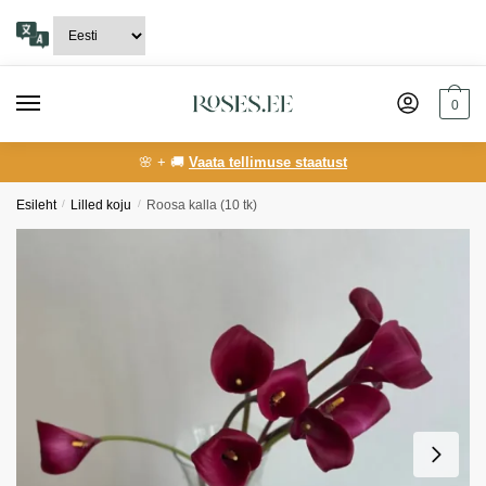
Skip
Skip
to
to
navigation
content
0
🌸 + 🚚
Vaata tellimuse staatust
Esileht
/
Lilled koju
/
Roosa kalla (10 tk)