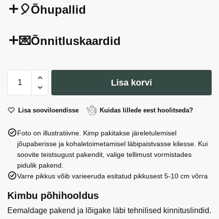
🎈Õhupallid
💌Õnnitluskaardid
Sünnipäevaküünal
Lisa korvi
number
'6',
valge
Lisa sooviloendisse
Kuidas lillede eest hoolitseda?
konfetti,
Foto on illustratiivne. Kimp pakitakse järeletulemisel
5,5
jõupaberisse ja kohaletoimetamisel läbipaistvasse kilesse. Kui
cm
soovite teistsugust pakendit, valige tellimust vormistades
kogus
pidulik pakend.
Varre pikkus võib varieeruda esitatud pikkusest 5-10 cm võrra
Kimbu põhihooldus
Eemaldage pakend ja lõigake läbi tehnilised kinnituslindid.