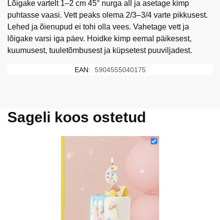
Lõigake vartelt 1–2 cm 45° nurga all ja asetage kimp
puhtasse vaasi. Vett peaks olema 2/3–3/4 varte pikkusest.
Lehed ja õienupud ei tohi olla vees. Vahetage vett ja
lõigake varsi iga päev. Hoidke kimp eemal päikesest,
kuumusest, tuuletõmbusest ja küpsetest puuviljadest.
EAN:
5904555040175
Sageli koos ostetud