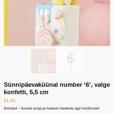
Sünnipäevaküünal number ‘6’, valge
konfetti, 5,5 cm
€
1,50
Küünlad – loovad sooja ja hubase meeleolu igal sündmusel.