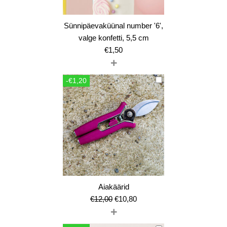
Sünnipäevaküünal number '6',
valge konfetti, 5,5 cm
€
1,50
+
-€1,20
Aiakäärid
Algne
Current
€
12,00
€
10,80
+
hind
price
oli:
is: