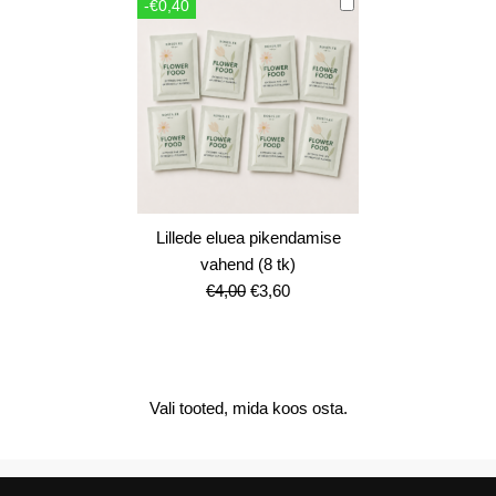
-€0,40
€12,00.
€10,80.
Lillede eluea pikendamise
vahend (8 tk)
Algne
Current
€
4,00
€
3,60
hind
price
oli:
is:
€4,00.
€3,60.
Vali tooted, mida koos osta.