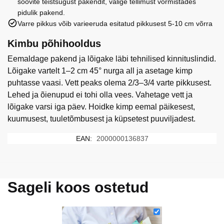
soovite teistsugust pakendit, valige tellimust vormistades
pidulik pakend.
Varre pikkus võib varieeruda esitatud pikkusest 5-10 cm võrra
Kimbu põhihooldus
Eemaldage pakend ja lõigake läbi tehnilised kinnituslindid.
Lõigake vartelt 1–2 cm 45° nurga all ja asetage kimp
puhtasse vaasi. Vett peaks olema 2/3–3/4 varte pikkusest.
Lehed ja õienupud ei tohi olla vees. Vahetage vett ja
lõigake varsi iga päev. Hoidke kimp eemal päikesest,
kuumusest, tuuletõmbusest ja küpsetest puuviljadest.
EAN:
2000000136837
Sageli koos ostetud