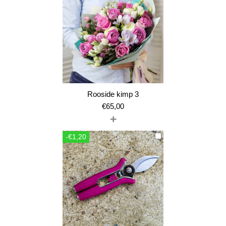
Rooside kimp 3
€
65,00
+
-€1,20