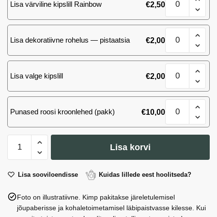
Lisa värviline kipslill Rainbow
€
2,50
kimp
3
kogus
Rooside
Lisa dekoratiivne rohelus — pistaatsia
€
2,00
kimp
3
kogus
Rooside
Lisa valge kipslill
€
2,00
kimp
3
kogus
Rooside
Punased roosi kroonlehed (pakk)
€
10,00
kimp
3
kogus
Rooside
Lisa korvi
kimp
3
kogus
Lisa sooviloendisse
Kuidas lillede eest hoolitseda?
Foto on illustratiivne. Kimp pakitakse järeletulemisel
jõupaberisse ja kohaletoimetamisel läbipaistvasse kilesse. Kui