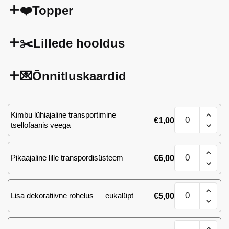
❤️Topper
✂️Lillede hooldus
💌Õnnitluskaardid
Rooside
Kimbu lühiajaline transportimine
€
1,00
kimp
tsellofaanis veega
3
kogus
Rooside
Pikaajaline lille transpordisüsteem
€
6,00
kimp
3
kogus
Rooside
Lisa dekoratiivne rohelus — eukalüpt
€
5,00
kimp
3
kogus
Rooside