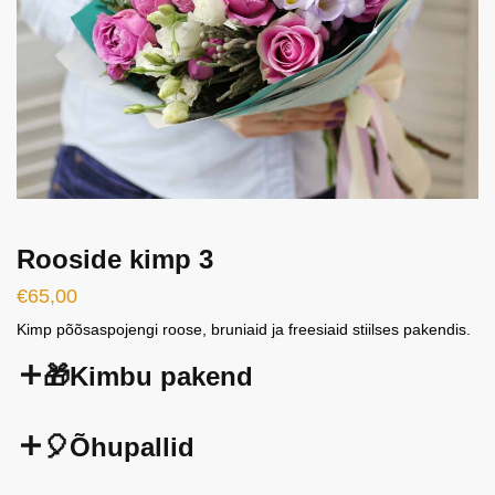
Rooside kimp 3
€
65,00
Kimp põõsaspojengi roose, bruniaid ja freesiaid stiilses pakendis.
🎁Kimbu pakend
🎈Õhupallid