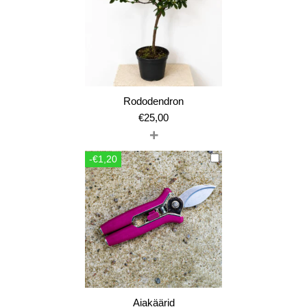
Rododendron
€
25,00
+
-€1,20
Aiakäärid