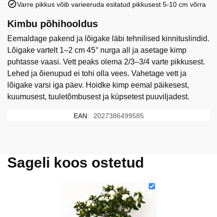
Varre pikkus võib varieeruda esitatud pikkusest 5-10 cm võrra
Kimbu põhihooldus
Eemaldage pakend ja lõigake läbi tehnilised kinnituslindid.
Lõigake vartelt 1–2 cm 45° nurga all ja asetage kimp
puhtasse vaasi. Vett peaks olema 2/3–3/4 varte pikkusest.
Lehed ja õienupud ei tohi olla vees. Vahetage vett ja
lõigake varsi iga päev. Hoidke kimp eemal päikesest,
kuumusest, tuuletõmbusest ja küpsetest puuviljadest.
EAN:
2027386499585
Sageli koos ostetud