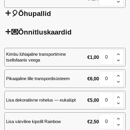
🎈Õhupallid
💌Õnnitluskaardid
Rododendron
Kimbu lühiajaline transportimine
€
1,00
kogus
tsellofaanis veega
Rododendron
Pikaajaline lille transpordisüsteem
€
6,00
kogus
Rododendron
Lisa dekoratiivne rohelus — eukalüpt
€
5,00
kogus
Rododendron
Lisa värviline kipslill Rainbow
€
2,50
kogus