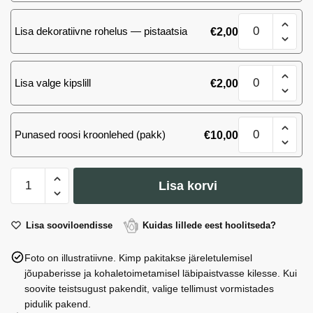
Rododendron
Lisa dekoratiivne rohelus — pistaatsia
€
2,00
kogus
Rododendron
Lisa valge kipslill
€
2,00
kogus
Rododendron
Punased roosi kroonlehed (pakk)
€
10,00
kogus
Rododendron
Lisa korvi
kogus
Lisa sooviloendisse
Kuidas lillede eest hoolitseda?
Foto on illustratiivne. Kimp pakitakse järeletulemisel
jõupaberisse ja kohaletoimetamisel läbipaistvasse kilesse. Kui
soovite teistsugust pakendit, valige tellimust vormistades
pidulik pakend.