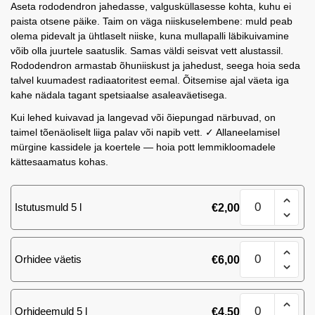
Aseta rododendron jahedasse, valgusküllasesse kohta, kuhu ei
paista otsene päike. Taim on väga niiskuselembene: muld peab
olema pidevalt ja ühtlaselt niiske, kuna mullapalli läbikuivamine
võib olla juurtele saatuslik. Samas väldi seisvat vett alustassil.
Rododendron armastab õhuniiskust ja jahedust, seega hoia seda
talvel kuumadest radiaatoritest eemal. Õitsemise ajal väeta iga
kahe nädala tagant spetsiaalse asaleaväetisega.
Kui lehed kuivavad ja langevad või õiepungad närbuvad, on
taimel tõenäoliselt liiga palav või napib vett. ✓ Allaneelamisel
mürgine kassidele ja koertele — hoia pott lemmikloomadele
kättesaamatus kohas.
Rododendron
Istutusmuld 5 l
€
2,00
kogus
Rododendron
Orhidee väetis
€
6,00
kogus
Rododendron
Orhideemuld 5 l
€
4,50
kogus