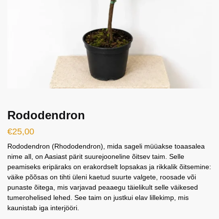
Rododendron
€
25,00
Rododendron (Rhododendron), mida sageli müüakse toaasalea
nime all, on Aasiast pärit suurejooneline õitsev taim. Selle
peamiseks eripäraks on erakordselt lopsakas ja rikkalik õitsemine:
väike põõsas on tihti üleni kaetud suurte valgete, roosade või
punaste õitega, mis varjavad peaaegu täielikult selle väikesed
tumerohelised lehed. See taim on justkui elav lillekimp, mis
kaunistab iga interjööri.