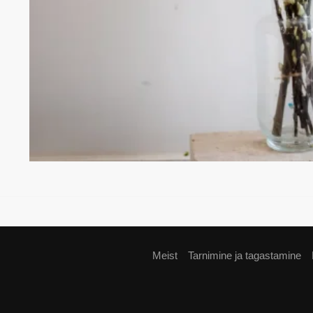
Meist
Tarnimine ja tagastamine