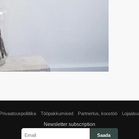
Privaatsuspoliitika
Tööpakkumised
Partnerlus, koostöö
Lojaals
Newsletter subscription