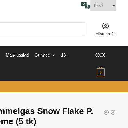
Minu profiil
Mänguasjad
Gurmee
18+
€
0,00
0
mmelgas Snow Flake P.
me (5 tk)