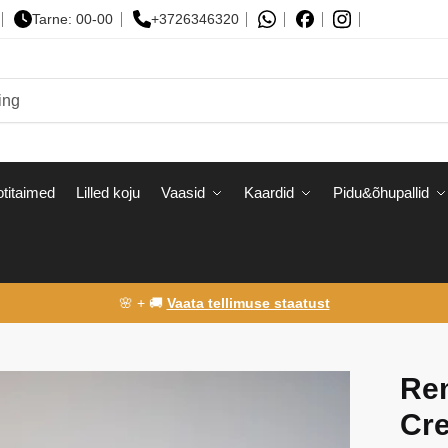
Tarne: 00-00
+3726346320
titaimed
Lilled koju
Vaasid
Kaardid
Pidu&õhupallid
🌸 + 🚚
Vaata tellimuse staatust
Re
Cre