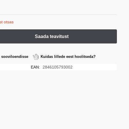
st otsas
a sooviloendisse
Kuidas lillede eest hoolitseda?
EAN:
2846105793002