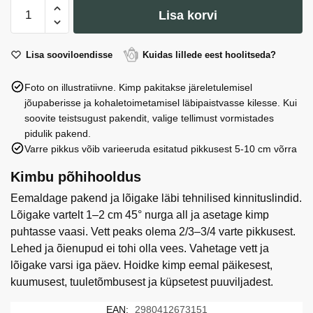
Pott
Lisa korvi
#11:
H
21.0
Lisa sooviloendisse
Kuidas lillede eest hoolitseda?
cm,
Foto on illustratiivne. Kimp pakitakse järeletulemisel
D
jõupaberisse ja kohaletoimetamisel läbipaistvasse kilesse. Kui
11.0
soovite teistsugust pakendit, valige tellimust vormistades
cm
pidulik pakend.
kogus
Varre pikkus võib varieeruda esitatud pikkusest 5-10 cm võrra
Kimbu põhihooldus
Eemaldage pakend ja lõigake läbi tehnilised kinnituslindid.
Lõigake vartelt 1–2 cm 45° nurga all ja asetage kimp
puhtasse vaasi. Vett peaks olema 2/3–3/4 varte pikkusest.
Lehed ja õienupud ei tohi olla vees. Vahetage vett ja
lõigake varsi iga päev. Hoidke kimp eemal päikesest,
kuumusest, tuuletõmbusest ja küpsetest puuviljadest.
EAN:
2980412673151