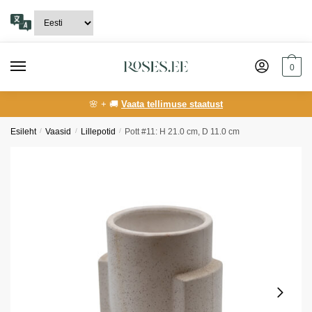
Skip
Skip
to
to
navigation
content
0
🌸 + 🚚
Vaata tellimuse staatust
Esileht
/
Vaasid
/
Lillepotid
/
Pott #11: H 21.0 cm, D 11.0 cm