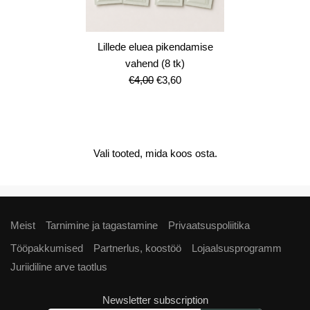
Lillede eluea pikendamise
vahend (8 tk)
Algne
Current
€
4,00
€
3,60
hind
price
oli:
is:
€4,00.
€3,60.
Vali tooted, mida koos osta.
Meist
Tarnimine ja tagastamine
Privaatsuspoliitika
Tööpakkumised
Partnerlus, koostöö
Lojaalsusprogramm
Juriidiline arve taotlus
Newsletter subscription