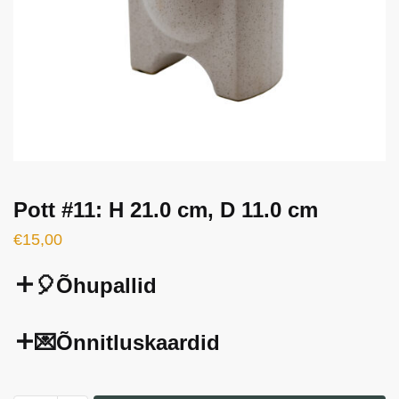
Pott #11: H 21.0 cm, D 11.0 cm
€
15,00
🎈Õhupallid
💌Õnnitluskaardid