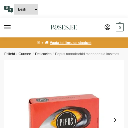
Skip
Skip
to
to
navigation
content
0
🌸 + 🚚
Vaata tellimuse staatust
Esileht
/
Gurmee
/
Delicacies
/
Pepus rannakarbid marineeritud kastmes