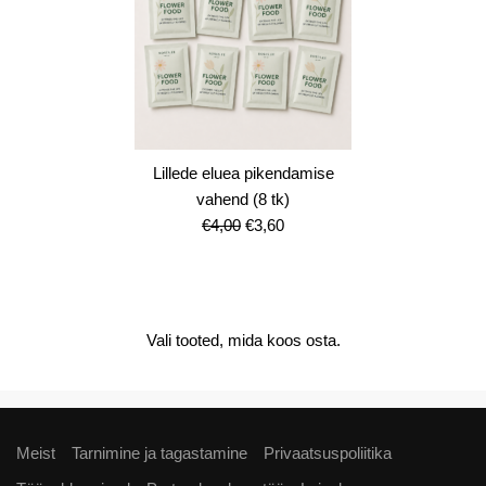
Lillede eluea pikendamise
vahend (8 tk)
Algne
Current
€
4,00
€
3,60
hind
price
oli:
is:
€4,00.
€3,60.
Vali tooted, mida koos osta.
Meist
Tarnimine ja tagastamine
Privaatsuspoliitika