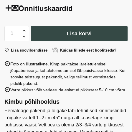
💌Õnnitluskaardid
Pepus
Lisa korvi
rannakarbid
marineeritud
kastmes
Lisa sooviloendisse
Kuidas lillede eest hoolitseda?
kogus
Foto on illustratiivne. Kimp pakitakse järeletulemisel
jõupaberisse ja kohaletoimetamisel läbipaistvasse kilesse. Kui
soovite teistsugust pakendit, valige tellimust vormistades
pidulik pakend.
Varre pikkus võib varieeruda esitatud pikkusest 5-10 cm võrra
Kimbu põhihooldus
Eemaldage pakend ja lõigake läbi tehnilised kinnituslindid.
Lõigake vartelt 1–2 cm 45° nurga all ja asetage kimp
puhtasse vaasi. Vett peaks olema 2/3–3/4 varte pikkusest.
Lehed ja õienupud ei tohi olla vees. Vahetage vett ja