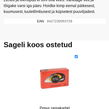
lõigake varsi iga päev. Hoidke kimp eemal päikesest,
kuumusest, tuuletõmbusest ja küpsetest puuviljadest.
EAN:
8427230993728
Sageli koos ostetud
Pepus rannakarbid