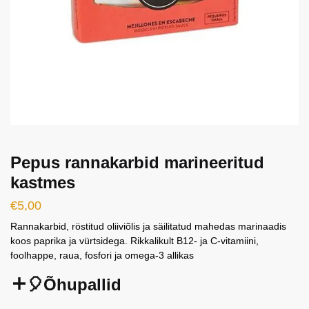
Pepus rannakarbid marineeritud
kastmes
€
5,00
Rannakarbid, röstitud oliiviõlis ja säilitatud mahedas marinaadis
koos paprika ja vürtsidega. Rikkalikult B12- ja C-vitamiini,
foolhappe, raua, fosfori ja omega-3 allikas
🎈Õhupallid