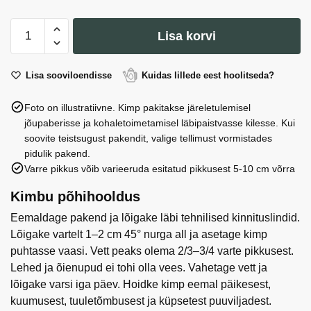
Pelekas
Lisa korvi
Water
Jug
D27*30cm
Lisa sooviloendisse
Kuidas lillede eest hoolitseda?
kogus
Foto on illustratiivne. Kimp pakitakse järeletulemisel
jõupaberisse ja kohaletoimetamisel läbipaistvasse kilesse. Kui
soovite teistsugust pakendit, valige tellimust vormistades
pidulik pakend.
Varre pikkus võib varieeruda esitatud pikkusest 5-10 cm võrra
Kimbu põhihooldus
Eemaldage pakend ja lõigake läbi tehnilised kinnituslindid.
Lõigake vartelt 1–2 cm 45° nurga all ja asetage kimp
puhtasse vaasi. Vett peaks olema 2/3–3/4 varte pikkusest.
Lehed ja õienupud ei tohi olla vees. Vahetage vett ja
lõigake varsi iga päev. Hoidke kimp eemal päikesest,
kuumusest, tuuletõmbusest ja küpsetest puuviljadest.