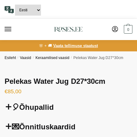
Skip
Skip
to
to
navigation
content
0
🌸 + 🚚
Vaata tellimuse staatust
Esileht
/
Vaasid
/
Keraamilised vaasid
/
Pelekas Water Jug D27*30cm
Pelekas Water Jug D27*30cm
€
85,00
🎈Õhupallid
💌Õnnitluskaardid