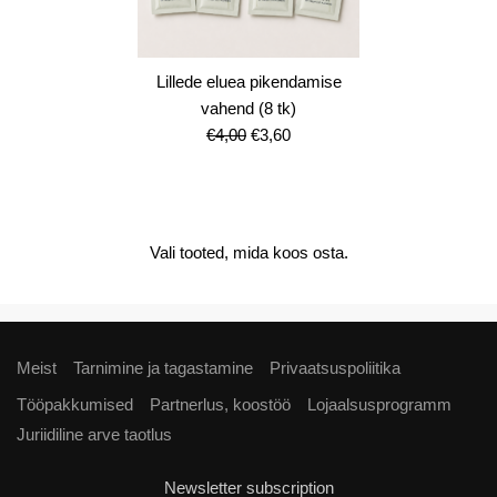
Lillede eluea pikendamise
vahend (8 tk)
Algne
Current
€
4,00
€
3,60
hind
price
oli:
is:
€4,00.
€3,60.
Vali tooted, mida koos osta.
Meist
Tarnimine ja tagastamine
Privaatsuspoliitika
Tööpakkumised
Partnerlus, koostöö
Lojaalsusprogramm
Juriidiline arve taotlus
Newsletter subscription