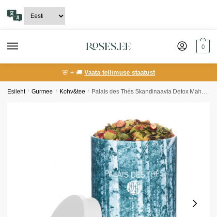
Skip
Skip
to
to
navigation
content
0
🌸 + 🚚
Vaata tellimuse staatust
Esileht
/
Gurmee
/
Kohv&tee
/
Palais des Thés Skandinaavia Detox Mahe Tee 100g