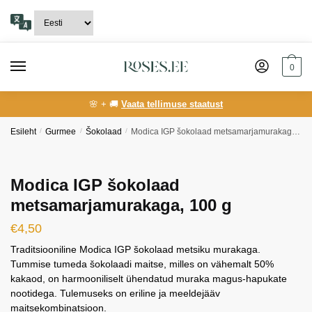
Skip
Skip
to
to
navigation
content
0
🌸 + 🚚
Vaata tellimuse staatust
Esileht
/
Gurmee
/
Šokolaad
/
Modica IGP šokolaad metsamarjamurakaga, 100 g
Modica IGP šokolaad
metsamarjamurakaga, 100 g
€
4,50
Traditsiooniline Modica IGP šokolaad metsiku murakaga.
Tummise tumeda šokolaadi maitse, milles on vähemalt 50%
kakaod, on harmooniliselt ühendatud muraka magus-hapukate
nootidega. Tulemuseks on eriline ja meeldejääv
maitsekombinatsioon.