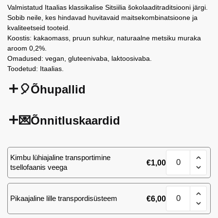
Valmistatud Itaalias klassikalise Sitsiilia šokolaaditraditsiooni järgi.
Sobib neile, kes hindavad huvitavaid maitsekombinatsioone ja
kvaliteetseid tooteid.
Koostis: kakaomass, pruun suhkur, naturaalne metsiku muraka
aroom 0,2%.
Omadused: vegan, gluteenivaba, laktoosivaba.
Toodetud: Itaalias.
🎈Õhupallid
💌Õnnitluskaardid
Modica
Kimbu lühiajaline transportimine
€
1,00
IGP
tsellofaanis veega
šokolaad
metsamarjamur
Modica
100
Pikaajaline lille transpordisüsteem
€
6,00
IGP
g
šokolaad
kogus