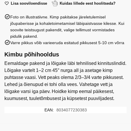
metsamarjamurakaga,
Lisa sooviloendisse
Kuidas lillede eest hoolitseda?
100
Foto on illustratiivne. Kimp pakitakse järeletulemisel
g
jõupaberisse ja kohaletoimetamisel läbipaistvasse kilesse. Kui
kogus
soovite teistsugust pakendit, valige tellimust vormistades
pidulik pakend.
Varre pikkus võib varieeruda esitatud pikkusest 5-10 cm võrra
Kimbu põhihooldus
Eemaldage pakend ja lõigake läbi tehnilised kinnituslindid.
Lõigake vartelt 1–2 cm 45° nurga all ja asetage kimp
puhtasse vaasi. Vett peaks olema 2/3–3/4 varte pikkusest.
Lehed ja õienupud ei tohi olla vees. Vahetage vett ja
lõigake varsi iga päev. Hoidke kimp eemal päikesest,
kuumusest, tuuletõmbusest ja küpsetest puuviljadest.
EAN:
8034077230383