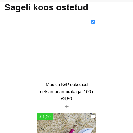
Sageli koos ostetud
Modica IGP šokolaad
metsamarjamurakaga, 100 g
€
4,50
+
-€1,20