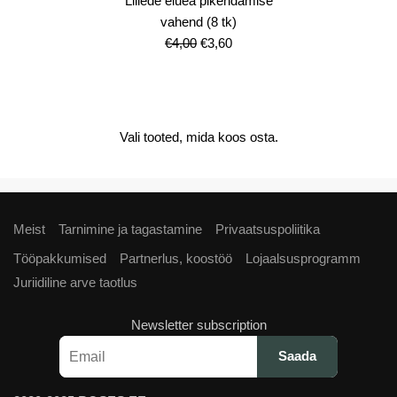
Lillede eluea pikendamise
vahend (8 tk)
Algne
Current
€
4,00
€
3,60
hind
price
oli:
is:
€4,00.
€3,60.
Vali tooted, mida koos osta.
Meist
Tarnimine ja tagastamine
Privaatsuspoliitika
Tööpakkumised
Partnerlus, koostöö
Lojaalsusprogramm
Juriidiline arve taotlus
Newsletter subscription