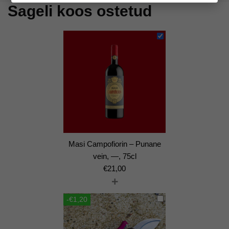
Sageli koos ostetud
Masi Campofiorin – Punane
vein, —, 75cl
€
21,00
+
-€1,20