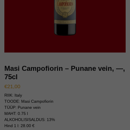
Masi Campofiorin – Punane vein, —,
75cl
€
21,00
RIIK: Italy
TOODE: Masi Campofiorin
TÜÜP: Punane vein
MAHT: 0.75 l
ALKOHOLISISALDUS: 13%
Hind 1 l: 28.00 €