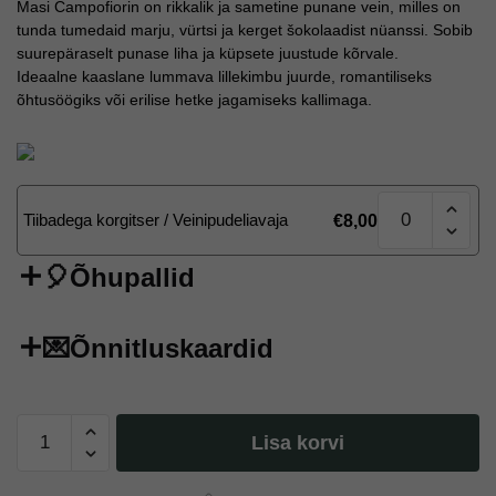
Masi Campofiorin on rikkalik ja sametine punane vein, milles on
tunda tumedaid marju, vürtsi ja kerget šokolaadist nüanssi. Sobib
suurepäraselt punase liha ja küpsete juustude kõrvale.
Ideaalne kaaslane lummava lillekimbu juurde, romantiliseks
õhtusöögiks või erilise hetke jagamiseks kallimaga.
Masi
Tiibadega korgitser / Veinipudeliavaja
€
8,00
Campofiorin
–
Punane
🎈Õhupallid
vein,
—,
75cl
💌Õnnitluskaardid
kogus
Masi
Lisa korvi
Campofiorin
–