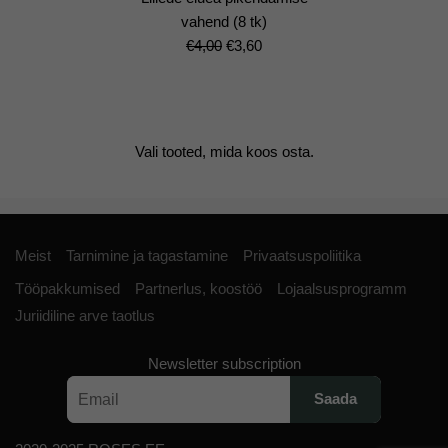
vahend (8 tk)
Algne
Current
€
4,00
€
3,60
hind
price
oli:
is:
€4,00.
€3,60.
Vali tooted, mida koos osta.
Meist
Tarnimine ja tagastamine
Privaatsuspoliitika
Tööpakkumised
Partnerlus, koostöö
Lojaalsusprogramm
Juriidiline arve taotlus
Newsletter subscription