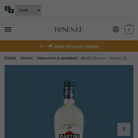
Skip
Skip
to
to
navigation
content
0
🌸 + 🚚
Vaata tellimuse staatust
Esileht
/
Alkohol
/
Vahuveinid ja aperitiivid
/
Martini Bianco – Vermut, 15%, 1,0L