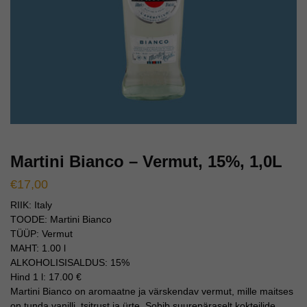
Martini Bianco – Vermut, 15%, 1,0L
€
17,00
RIIK: Italy
TOODE: Martini Bianco
TÜÜP: Vermut
MAHT: 1.00 l
ALKOHOLISISALDUS: 15%
Hind 1 l: 17.00 €
Martini Bianco on aromaatne ja värskendav vermut, mille maitses
on tunda vanilli, tsitrust ja ürte. Sobib suurepäraselt kokteilide