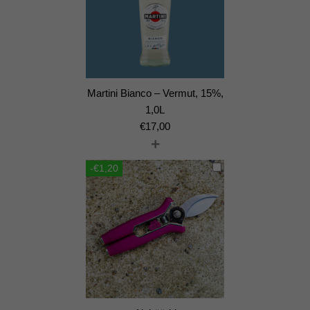
Martini Bianco – Vermut, 15%,
1,0L
€
17,00
+
-€1,20