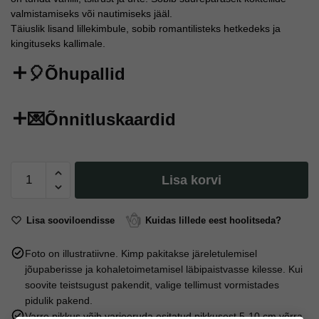
valmistamiseks või nautimiseks jääl.
Täiuslik lisand lillekimbule, sobib romantilisteks hetkedeks ja
kingituseks kallimale.
🎈Õhupallid
💌Õnnitluskaardid
Martini
Lisa korvi
Bianco
–
Vermut,
Lisa sooviloendisse
Kuidas lillede eest hoolitseda?
15%,
Foto on illustratiivne. Kimp pakitakse järeletulemisel
1,0L
jõupaberisse ja kohaletoimetamisel läbipaistvasse kilesse. Kui
kogus
soovite teistsugust pakendit, valige tellimust vormistades
pidulik pakend.
Varre pikkus võib varieeruda esitatud pikkusest 5-10 cm võrra