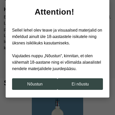
Kimbu põhihooldus
Attention!
Eemaldage pakend ja lõigake läbi tehnilised kinnituslindid.
Lõigake vartelt 1–2 cm 45° nurga all ja asetage kimp
puhtasse vaasi. Vett peaks olema 2/3–3/4 varte pikkusest.
Sellel lehel olev teave ja visuaalsed materjalid on
Lehed ja õienupud ei tohi olla vees. Vahetage vett ja
mõeldud ainult üle 18-aastastele isikutele ning
lõigake varsi iga päev. Hoidke kimp eemal päikesest,
üksnes isiklikuks kasutamiseks.
kuumusest, tuuletõmbusest ja küpsetest puuviljadest.
Vajutades nuppu „Nõustun“, kinnitan, et olen
EAN:
7630040408820
vähemalt 18-aastane ning ei võimalda alaealistel
nendele materjalidele juurdepääsu.
Sageli koos ostetud
Nõustun
Ei nõustu