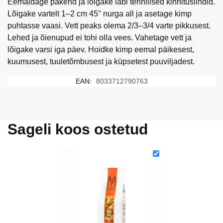
Eemaldage pakend ja lõigake läbi tehnilised kinnituslindid.
Lõigake vartelt 1–2 cm 45° nurga all ja asetage kimp
puhtasse vaasi. Vett peaks olema 2/3–3/4 varte pikkusest.
Lehed ja õienupud ei tohi olla vees. Vahetage vett ja
lõigake varsi iga päev. Hoidke kimp eemal päikesest,
kuumusest, tuuletõmbusest ja küpsetest puuviljadest.
EAN:
8033712790763
Sageli koos ostetud