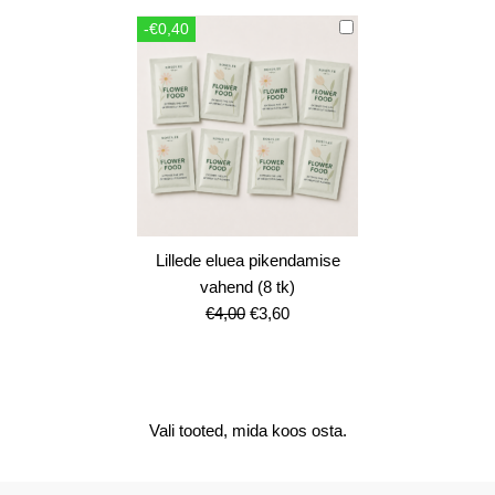
oli:
is:
-€0,40
€12,00.
€10,80.
Lillede eluea pikendamise
vahend (8 tk)
Algne
Current
€
4,00
€
3,60
hind
price
oli:
is:
€4,00.
€3,60.
Vali tooted, mida koos osta.