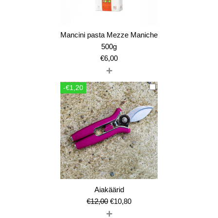
Mancini pasta Mezze Maniche
500g
€
6,00
+
-€1,20
Aiakäärid
Algne
Current
€
12,00
€
10,80
+
hind
price