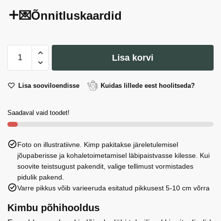
💌Õnnitluskaardid
Mancini
Lisa korvi
pasta
Mezze
Maniche
Lisa sooviloendisse
Kuidas lillede eest hoolitseda?
500g
kogus
Saadaval vaid toodet!
Foto on illustratiivne. Kimp pakitakse järeletulemisel
jõupaberisse ja kohaletoimetamisel läbipaistvasse kilesse. Kui
soovite teistsugust pakendit, valige tellimust vormistades
pidulik pakend.
Varre pikkus võib varieeruda esitatud pikkusest 5-10 cm võrra
Kimbu põhihooldus