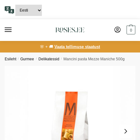
Skip
Skip
to
to
navigation
content
0
🌸 + 🚚
Vaata tellimuse staatust
Esileht
/
Gurmee
/
Delikatessid
/
Mancini pasta Mezze Maniche 500g