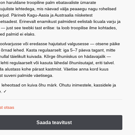
 on haruldane troopiline palm ebatavaliste ümarate
kujuliste lehtedega, mis näevad välja peaaegu nagu rohelised
rjud. Pärineb Kagu-Aasia ja Austraalia niisketest
tsadest. Erinevalt enamikust palmidest eelistab licuala varju ja
 — just see teebki tast erilise: ta loob troopilise ilme kohtades,
sed palmid ei elaks.
oolvarjusse või eredasse hajutatud valgusesse — otsene päike
 õrnad lehed. Kasta regulaarselt: iga 5–7 päeva tagant, mitte
mullal täielikult kuivada. Kõrge õhuniiskus on hädavajalik —
lehti regulaarselt või kasuta lähedal õhuniisutajat, eriti talvel.
a alustass kohe pärast kastmist. Väetise anna kord kuus
t suveni palmide väetisega.
 leheotsad on kuiva õhu märk. Ohutu inimestele, kassidele ja
e. ✓
st otsas