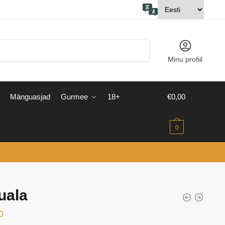
Minu profiil
Mänguasjad
Gurmee
18+
€
0,00
0
uala
0