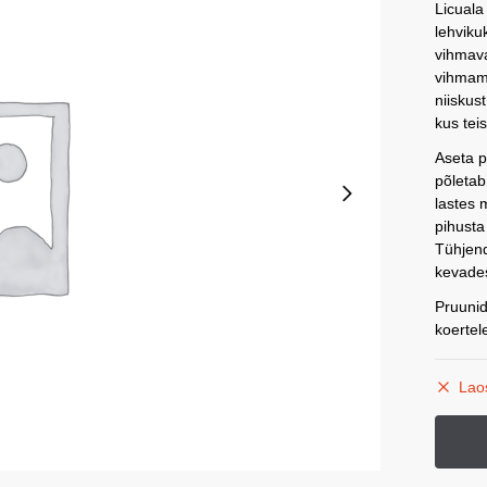
Licuala
lehviku
vihmava
vihmame
niiskust
kus tei
Aseta p
põletab
lastes 
pihusta 
Tühjend
kevades
Pruunid
koertel
Lao