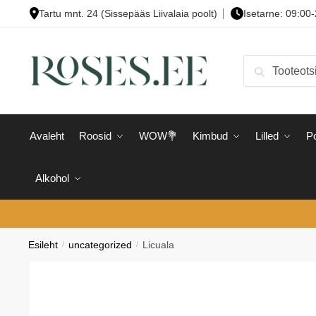
Skip
Skip
Tartu mnt. 24 (Sissepääs Liivalaia poolt)
Isetarne: 09:00
to
to
navigation
content
Otsi:
Otsi
Avaleht
Roosid
WOW💐
Kimbud
Lilled
Po
Alkohol
Esileht
/
uncategorized
/
Licuala