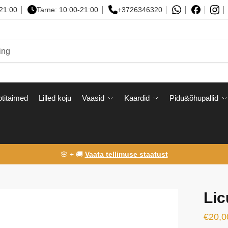
-21:00
Tarne: 10:00-21:00
+3726346320
titaimed
Lilled koju
Vaasid
Kaardid
Pidu&õhupallid
🌸 + 🚚
Vaata tellimuse staatust
Lic
€
20,0