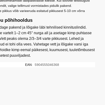
letoimetamisel läbipaistvasse kilesse. Kui soovite teistsugust
0
ndit, valige tellimust vormistades pidulik pakend.
e pikkus võib varieeruda esitatud pikkusest 5-10 cm võrra
u põhihooldus
age pakend ja lõigake läbi tehnilised kinnituslindid.
e vartelt 1–2 cm 45° nurga all ja asetage kimp puhtasse
 Vett peaks olema 2/3–3/4 varte pikkusest. Lehed ja
ud ei tohi olla vees. Vahetage vett ja lõigake varsi iga
Hoidke kimp eemal päikesest, kuumusest, tuuletõmbusest
setest puuviljadest.
EAN:
5904555046368