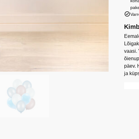
koha
pakk/1
pake
tk
Varr
kogus
Kimb
Eemald
Lõigak
vaasi.
õienup
päev. 
ja küp