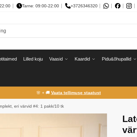
-22:00
Tarne: 09:00-22:00
+3726346320
titaimed
Lilled koju
Vaasid
Kaardid
Pidu&õhupallid
🌸 + 🚚
Vaata tellimuse staatust
plekt, eri värvid #4: 1 pakk/10 tk
Lat
vär