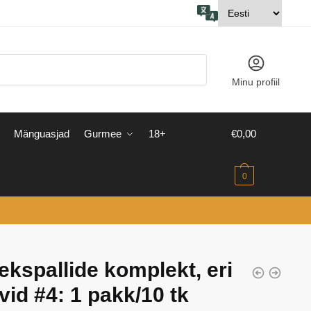
Minu profiil
Mänguasjad
Gurmee
18+
€
0,00
0
ekspallide komplekt, eri
vid #4: 1 pakk/10 tk