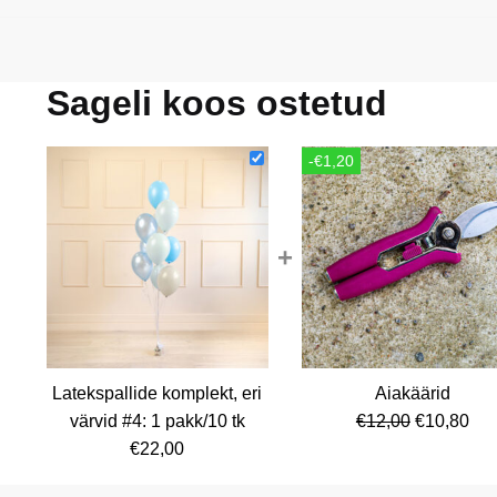
Sageli koos ostetud
-€1,20
+
Latekspallide komplekt, eri
Aiakäärid
Algne
Cur
värvid #4: 1 pakk/10 tk
€
12,00
€
10,80
hind
pri
€
22,00
oli:
is: