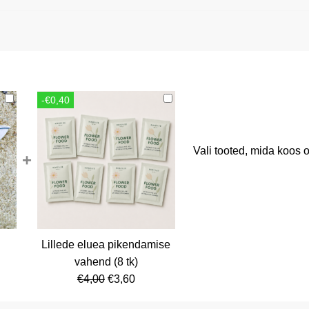
-€0,40
Vali tooted, mida koos o
+
Lillede eluea pikendamise
rent
vahend (8 tk)
ce
Algne
Current
€
4,00
€
3,60
hind
price