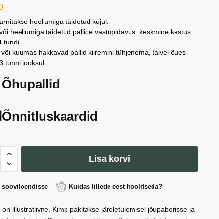
0
arnitakse heeliumiga täidetud kujul.
õi heeliumiga täidetud pallide vastupidavus: keskmine kestus
 tundi.
või kuumas hakkavad pallid kiiremini tühjenema, talvel õues
3 tunni jooksul.
Õhupallid
Õnnitluskaardid
pallide
Lisa korvi
kt,
a sooviloendisse
Kuidas lillede eest hoolitseda?
 on illustratiivne. Kimp pakitakse järeletulemisel jõupaberisse ja