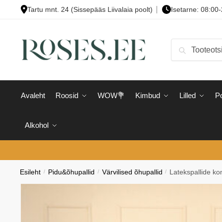
Skip
Skip
Tartu mnt. 24 (Sissepääs Liivalaia poolt)
Isetarne: 08:00
to
to
navigation
content
Otsi:
Otsi
Avaleht
Roosid
WOW💐
Kimbud
Lilled
Po
Alkohol
Esileht
/
Pidu&õhupallid
/
Värvilised õhupallid
/
Latekspallide kom