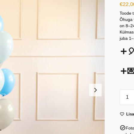
€
22,0
Toode t
Õhuga v
on 8–24
Külmas 
juba 1–


Lateks
komple
eri
Lis
värvid
#4:
Foto
1