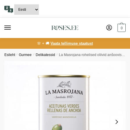
Skip
Skip
to
to
navigation
content
0
🌸 + 🚚
Vaata tellimuse staatust
Esileht
/
Gurmee
/
Delikatessid
/
La Masrojana rohelised oliivid anšoovisega täidetud 150g