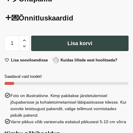
💌Õnnitluskaardid
La
Lisa korvi
Masrojana
rohelised
oliivid
Lisa sooviloendisse
Kuidas lillede eest hoolitseda?
anšoovisega
täidetud
Saadaval vaid toodet!
150g
kogus
Foto on illustratiivne. Kimp pakitakse järeletulemisel
jõupaberisse ja kohaletoimetamisel läbipaistvasse kilesse. Kui
soovite teistsugust pakendit, valige tellimust vormistades
pidulik pakend.
Varre pikkus võib varieeruda esitatud pikkusest 5-10 cm võrra