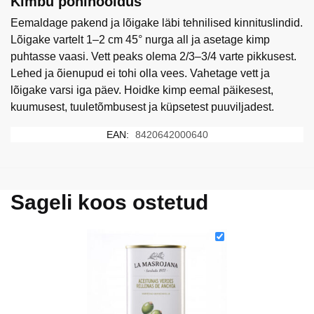
Kimbu põhihooldus
Eemaldage pakend ja lõigake läbi tehnilised kinnituslindid.
Lõigake vartelt 1–2 cm 45° nurga all ja asetage kimp
puhtasse vaasi. Vett peaks olema 2/3–3/4 varte pikkusest.
Lehed ja õienupud ei tohi olla vees. Vahetage vett ja
lõigake varsi iga päev. Hoidke kimp eemal päikesest,
kuumusest, tuuletõmbusest ja küpsetest puuviljadest.
EAN:
8420642000640
Sageli koos ostetud