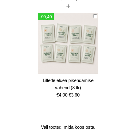
+
hind
price
oli:
is:
-€0,40
€12,00.
€10,80.
Lillede eluea pikendamise
vahend (8 tk)
Algne
Current
€
4,00
€
3,60
hind
price
oli:
is:
€4,00.
€3,60.
Vali tooted, mida koos osta.