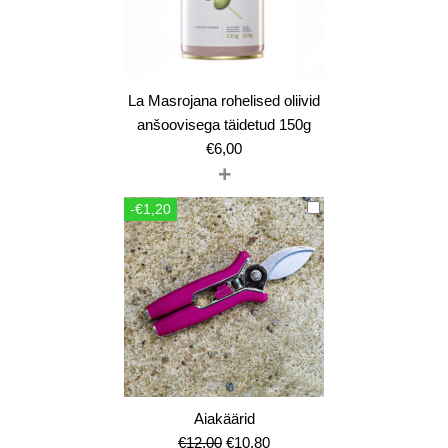
La Masrojana rohelised oliivid
anšoovisega täidetud 150g
€
6,00
+
-€1,20
Aiakäärid
Algne
Current
€
12,00
€
10,80