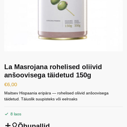
La Masrojana rohelised oliivid
anšoovisega täidetud 150g
€
6,00
Maitsev Hispaania eripära — rohelised oliivid anšoovisega
täidetud. Täiuslik suupisteks või eelroaks
8 laos
🎈Õhupallid