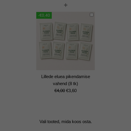
+
hind
price
oli:
is:
-€0,40
€12,00.
€10,80.
Lillede eluea pikendamise
vahend (8 tk)
Algne
Current
€
4,00
€
3,60
hind
price
oli:
is:
€4,00.
€3,60.
Vali tooted, mida koos osta.