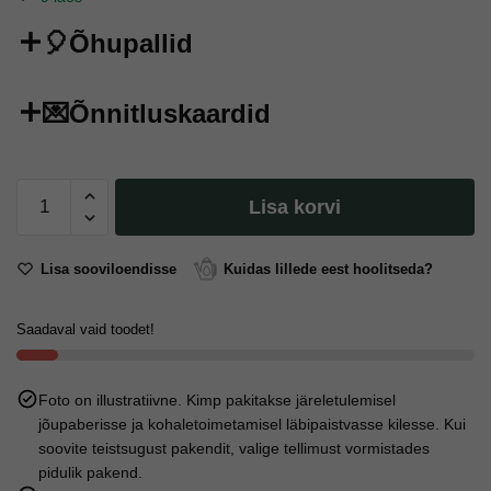
🎈Õhupallid
💌Õnnitluskaardid
Kondoom
Lisa korvi
"Ticket
One
Ride"
Lisa sooviloendisse
Kuidas lillede eest hoolitseda?
kogus
Saadaval vaid toodet!
Foto on illustratiivne. Kimp pakitakse järeletulemisel
jõupaberisse ja kohaletoimetamisel läbipaistvasse kilesse. Kui
soovite teistsugust pakendit, valige tellimust vormistades
pidulik pakend.