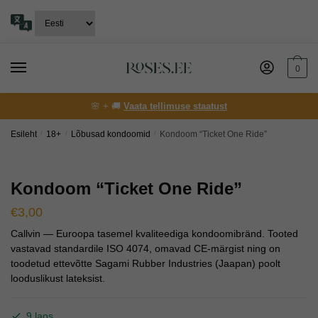
Skip
Skip
to
to
navigation
content
0
🌸 + 🚚
Vaata tellimuse staatust
Esileht
/
18+
/
Lõbusad kondoomid
/
Kondoom “Ticket One Ride”
Kondoom “Ticket One Ride”
€
3,00
Callvin — Euroopa tasemel kvaliteediga kondoomibränd. Tooted
vastavad standardile ISO 4074, omavad CE-märgist ning on
toodetud ettevõtte Sagami Rubber Industries (Jaapan) poolt
looduslikust lateksist.
9 laos