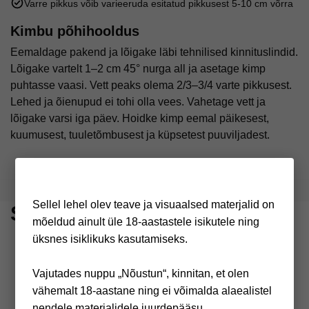
Varre pikkus võib varieeruda esitatud pikkusest 5-10 cm võrra
Kimbu põhihooldus
Eemaldage pakend ja lõigake läbi tehnilised kinnituslindid.
Lõigake vartelt 1–2 cm 45° nurga all ja asetage kimp
puhtasse vaasi. Vett peaks olema 2/3–3/4 varte pikkusest.
Lehed ja õienupud ei tohi olla vees. Vahetage vett ja
lõigake varsi iga päev. Hoidke kimp eemal päikesest,
kuumusest, tuuletõmbusest ja küpsetest puuviljadest.
Sellel lehel olev teave ja visuaalsed materjalid on
Sageli koos ostetud
mõeldud ainult üle 18-aastastele isikutele ning
üksnes isiklikuks kasutamiseks.
Vajutades nuppu „Nõustun“, kinnitan, et olen
vähemalt 18-aastane ning ei võimalda alaealistel
nendele materjalidele juurdepääsu.