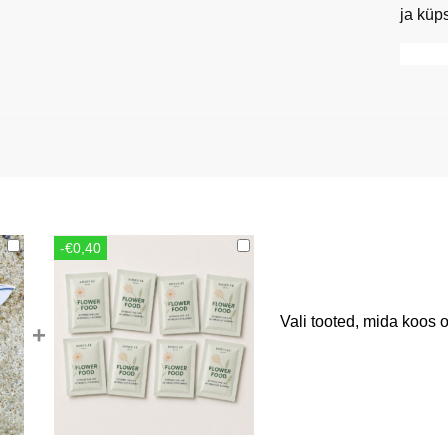
ja küp
-€0,40
Vali tooted, mida koos o
+