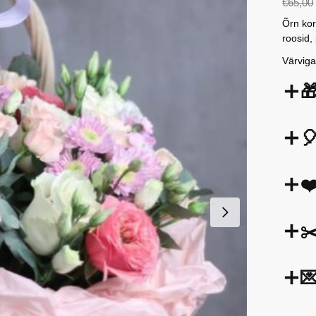
€
65,00
Õrn kor
roosid,
Värvig


❤
✂
