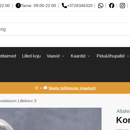
-22:00
Tarne: 09:00-22:00
+3726346320
titaimed
Lilled koju
Vaasid
Kaardid
Pidu&õhupallid
🌸 + 🚚
Vaata tellimuse staatust
sitsioon Lillekorv 3
Allahi
Kom