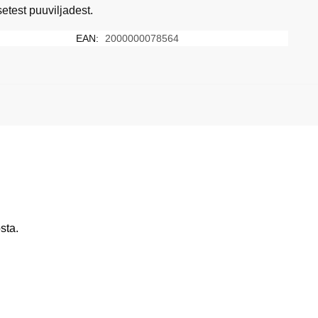
setest puuviljadest.
EAN:
2000000078564
sta.