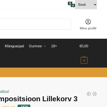
Minu profiil
Mänguasjad
Gurmee
18+
€
0,00
0
ndlus!
positsioon Lillekorv 3