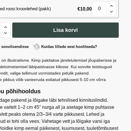
kogus
Kompositsioon
ed roosi kroonlehed (pakk)
€
10,00
Lillekorv
3
kogus
sitsioon
Lisa korvi
rv
a sooviloendisse
Kuidas lillede eest hoolitseda?
 on illustratiivne. Kimp pakitakse järeletulemisel jõupaberisse ja
letoimetamisel läbipaistvasse kilesse. Kui soovite teistsugust
ndit, valige tellimust vormistades pidulik pakend.
e pikkus võib varieeruda esitatud pikkusest 5-10 cm võrra
u põhihooldus
age pakend ja lõigake läbi tehnilised kinnituslindid.
e vartelt 1–2 cm 45° nurga all ja asetage kimp puhtasse
 Vett peaks olema 2/3–3/4 varte pikkusest. Lehed ja
ud ei tohi olla vees. Vahetage vett ja lõigake varsi iga
Hoidke kimp eemal päikesest, kuumusest, tuuletõmbusest