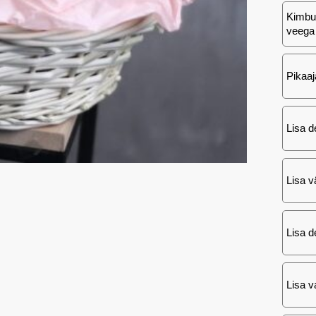
Kimbu 
veega
Pikaaj
Lisa d
Lisa v
Lisa d
Lisa va