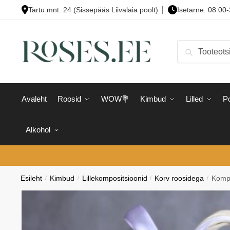
Skip
Skip
Tartu mnt. 24 (Sissepääs Liivalaia poolt)
Isetarne: 08:00
to
to
navigation
content
Otsi:
Otsi
Avaleht
Roosid
WOW💐
Kimbud
Lilled
Po
Alkohol
Esileht
/
Kimbud
/
Lillekompositsioonid
/
Korv roosidega
/
Kompo