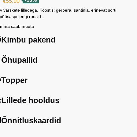
Algne
Current
-15%
€
55,00
hind
price
v värskete lilledega. Koostis: gerbera, santinia, erinevat sorti
 põõsaspojengi roosid.
oli:
is:
amma saab muuta
€65,00.
€55,00.
Kimbu pakend
Õhupallid
️Topper
️Lillede hooldus
Õnnitluskaardid