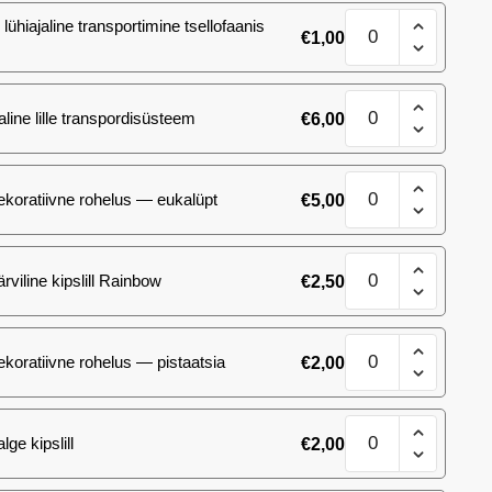
Kompositsioon
lühiajaline transportimine tsellofaanis
€
1,00
Lillekorv
3
kogus
Kompositsioon
aline lille transpordisüsteem
€
6,00
Lillekorv
3
kogus
Kompositsioon
ekoratiivne rohelus — eukalüpt
€
5,00
Lillekorv
3
kogus
Kompositsioon
ärviline kipslill Rainbow
€
2,50
Lillekorv
3
kogus
Kompositsioon
ekoratiivne rohelus — pistaatsia
€
2,00
Lillekorv
3
kogus
Kompositsioon
lge kipslill
€
2,00
Lillekorv
3