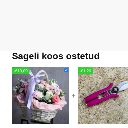
Sageli koos ostetud
-€10,00
-€1,20
+