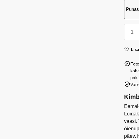
Punas
Kompo
Lilleko
3
Lis
kogus
Foto
koha
pake
Varr
Kimb
Eemald
Lõigak
vaasi.
õienup
päev. 