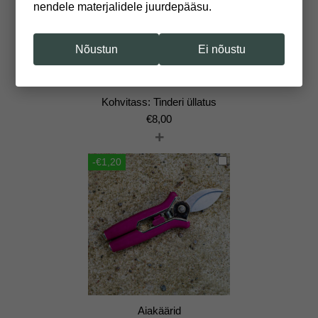
nendele materjalidele juurdepääsu.
Nõustun
Ei nõustu
Kohvitass: Tinderi üllatus
€
8,00
+
-€1,20
Aiakäärid