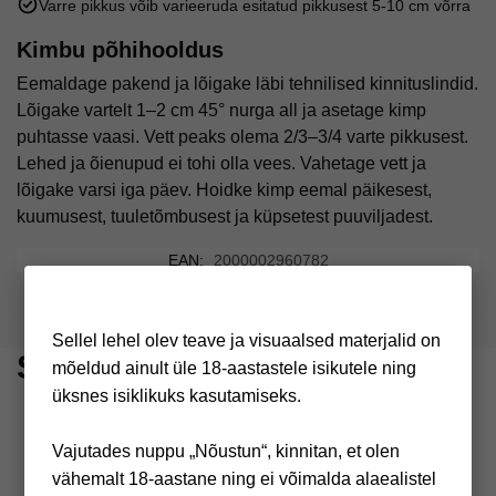
Varre pikkus võib varieeruda esitatud pikkusest 5-10 cm võrra
Kimbu põhihooldus
Eemaldage pakend ja lõigake läbi tehnilised kinnituslindid.
Lõigake vartelt 1–2 cm 45° nurga all ja asetage kimp
puhtasse vaasi. Vett peaks olema 2/3–3/4 varte pikkusest.
Lehed ja õienupud ei tohi olla vees. Vahetage vett ja
lõigake varsi iga päev. Hoidke kimp eemal päikesest,
kuumusest, tuuletõmbusest ja küpsetest puuviljadest.
EAN:
2000002960782
Sellel lehel olev teave ja visuaalsed materjalid on
Sageli koos ostetud
mõeldud ainult üle 18-aastastele isikutele ning
üksnes isiklikuks kasutamiseks.
Vajutades nuppu „Nõustun“, kinnitan, et olen
vähemalt 18-aastane ning ei võimalda alaealistel