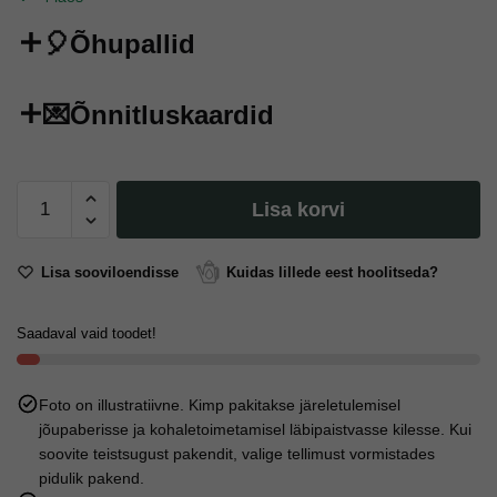
🎈Õhupallid
💌Õnnitluskaardid
Kohvitass:
Lisa korvi
Tinderi
üllatus
kogus
Lisa sooviloendisse
Kuidas lillede eest hoolitseda?
Saadaval vaid toodet!
Foto on illustratiivne. Kimp pakitakse järeletulemisel
jõupaberisse ja kohaletoimetamisel läbipaistvasse kilesse. Kui
soovite teistsugust pakendit, valige tellimust vormistades
pidulik pakend.