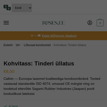
Skip
Skip
to
to
navigation
content
0
🌸 + 🚚
Vaata tellimuse staatust
Esileht
/
18+
/
Lõbusad kondoomid
/
Kohvitass: Tinderi üllatus
Kohvitass: Tinderi üllatus
€
8,00
Callvin — Euroopa tasemel kvaliteediga kondoomibränd. Tooted
vastavad standardile ISO 4074, omavad CE-märgist ning on
toodetud ettevõtte Sagami Rubber Industries (Jaapan) poolt
looduslikust lateksist.
4 laos