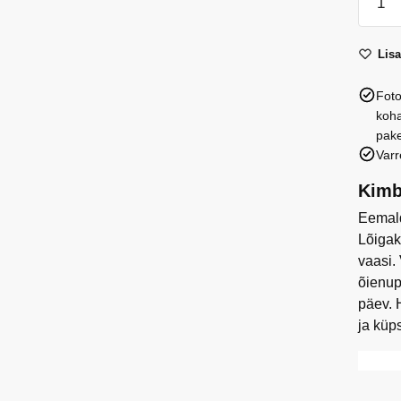
kimp
kogus
Lis
Foto
koha
pake
Varr
Kimb
Eemald
Lõigak
vaasi.
õienup
päev. 
ja küp