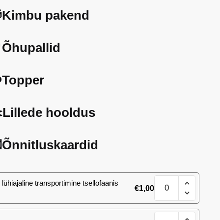
Kimbu pakend
Õhupallid
️Topper
️Lillede hooldus
Õnnitluskaardid
Kiss
lühiajaline transportimine tsellofaanis
€
1,00
kimp
kogus
Kiss