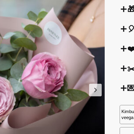


❤
✂

Kimbu 
veega