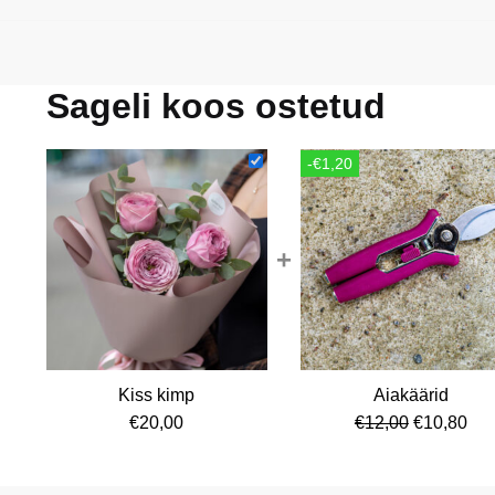
Sageli koos ostetud
-€1,20
+
Kiss kimp
Aiakäärid
Algne
Cur
€
20,00
€
12,00
€
10,80
hind
pri
oli:
is: