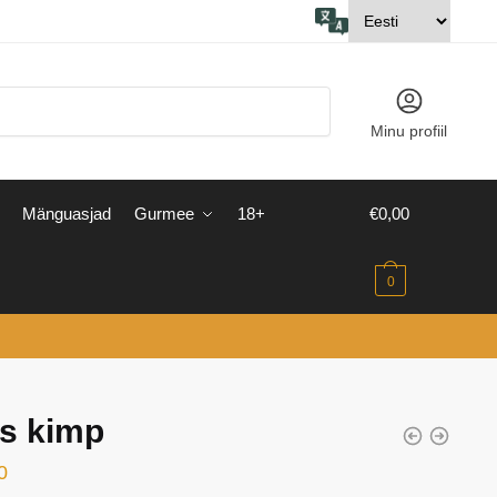
Minu profiil
Mänguasjad
Gurmee
18+
€
0,00
0
s kimp
0