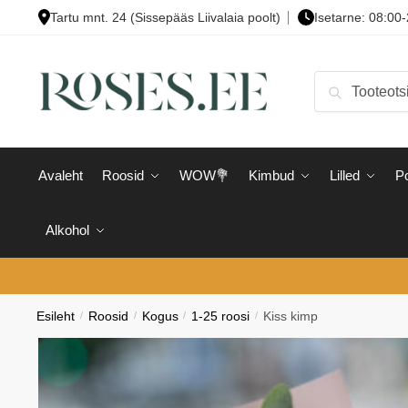
Skip
Skip
Tartu mnt. 24 (Sissepääs Liivalaia poolt)
Isetarne: 08:00
to
to
navigation
content
Otsi:
Otsi
Avaleht
Roosid
WOW💐
Kimbud
Lilled
Po
Alkohol
Esileht
/
Roosid
/
Kogus
/
1-25 roosi
/
Kiss kimp