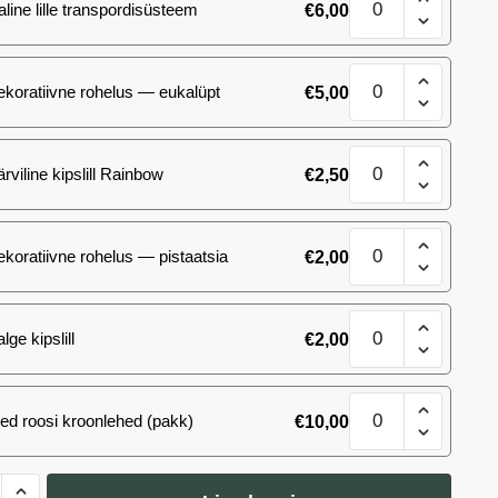
aline lille transpordisüsteem
€
6,00
kimp
kogus
Kiss
ekoratiivne rohelus — eukalüpt
€
5,00
kimp
kogus
Kiss
ärviline kipslill Rainbow
€
2,50
kimp
kogus
Kiss
ekoratiivne rohelus — pistaatsia
€
2,00
kimp
kogus
Kiss
lge kipslill
€
2,00
kimp
kogus
Kiss
ed roosi kroonlehed (pakk)
€
10,00
kimp
kogus