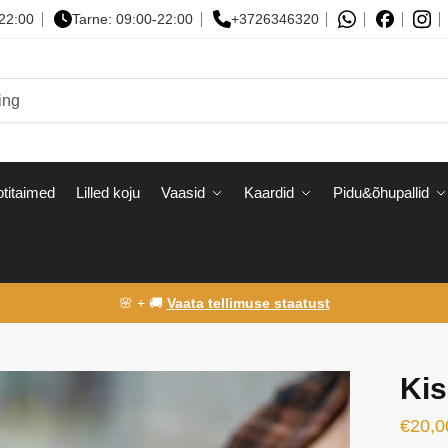
-22:00
Tarne: 09:00-22:00
+3726346320
titaimed
Lilled koju
Vaasid
Kaardid
Pidu&õhupallid
🌸 + 🚚
Vaata tellimuse staatust
Kis
€
20,0