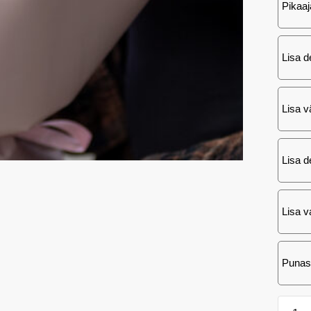
Pikaaj
Lisa d
Lisa v
Lisa d
Lisa va
Punas
Kiss