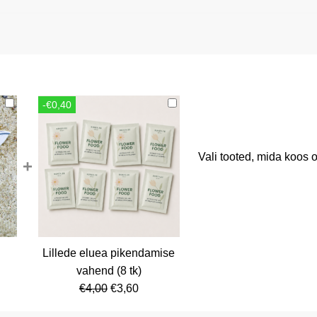
-€0,40
Vali tooted, mida koos o
+
Lillede eluea pikendamise
rent
vahend (8 tk)
ce
Algne
Current
€
4,00
€
3,60
hind
price