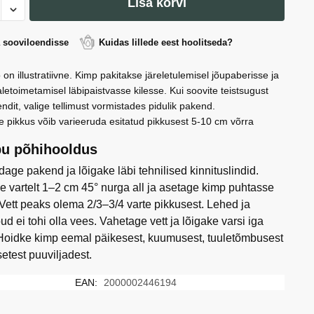
Lisa korvi
a sooviloendisse
Kuidas lillede eest hoolitseda?
 on illustratiivne. Kimp pakitakse järeletulemisel jõupaberisse ja
letoimetamisel läbipaistvasse kilesse. Kui soovite teistsugust
ndit, valige tellimust vormistades pidulik pakend.
e pikkus võib varieeruda esitatud pikkusest 5-10 cm võrra
u põhihooldus
age pakend ja lõigake läbi tehnilised kinnituslindid.
e vartelt 1–2 cm 45° nurga all ja asetage kimp puhtasse
 Vett peaks olema 2/3–3/4 varte pikkusest. Lehed ja
ud ei tohi olla vees. Vahetage vett ja lõigake varsi iga
Hoidke kimp eemal päikesest, kuumusest, tuuletõmbusest
setest puuviljadest.
EAN:
2000002446194