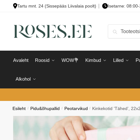
Skip
Skip
Tartu mnt. 24 (Sissepääs Liivalaia poolt)
Isetarne: 08:00
to
to
navigation
content
Otsi:
Otsi
Avaleht
Roosid
WOW💐
Kimbud
Lilled
Po
Alkohol
Esileht
/
Pidu&õhupallid
/
Peotarvikud
/
Kinkekotid ‘Tähed’, 22