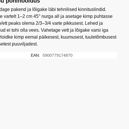
u põhihooldus
age pakend ja lõigake läbi tehnilised kinnituslindid.
e vartelt 1–2 cm 45° nurga all ja asetage kimp puhtasse
 Vett peaks olema 2/3–3/4 varte pikkusest. Lehed ja
ud ei tohi olla vees. Vahetage vett ja lõigake varsi iga
Hoidke kimp eemal päikesest, kuumusest, tuuletõmbusest
setest puuviljadest.
EAN:
5900779174870