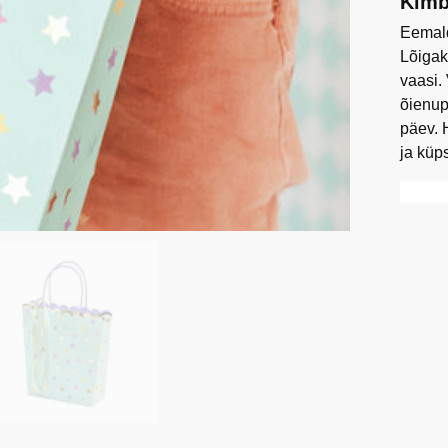
Kimb
Eemald
Lõigak
vaasi.
õienup
päev. 
ja küp