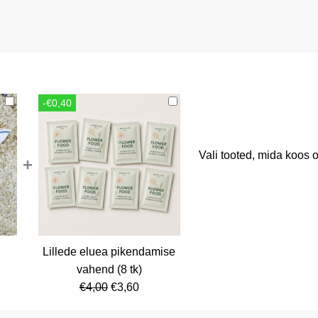
-€0,40
Vali tooted, mida koos o
+
Lillede eluea pikendamise
rent
vahend (8 tk)
ce
Algne
Current
€
4,00
€
3,60
hind
price