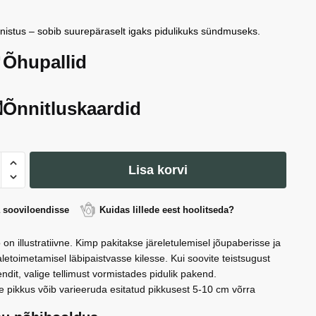
istus – sobib suurepäraselt igaks pidulikuks sündmuseks.
Õhupallid
Õnnitluskaardid
otid
Lisa korvi
',
x8
a sooviloendisse
Kuidas lillede eest hoolitseda?
 on illustratiivne. Kimp pakitakse järeletulemisel jõupaberisse ja
letoimetamisel läbipaistvasse kilesse. Kui soovite teistsugust
ndit, valige tellimust vormistades pidulik pakend.
e pikkus võib varieeruda esitatud pikkusest 5-10 cm võrra