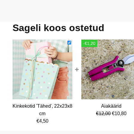
Sageli koos ostetud
-€1,20
+
Kinkekotid 'Tähed', 22x23x8
Aiakäärid
Algne
Cur
cm
€
12,00
€
10,80
hind
pri
€
4,50
oli:
is: