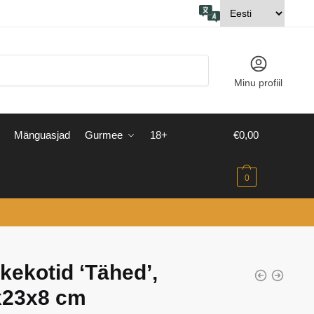
Minu profiil
Mänguasjad
Gurmee
18+
€
0,00
0
kekotid ‘Tähed’,
x23x8 cm