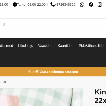
-22:00
Tarne: 09:00-22:00
+3726346320
titaimed
Lilled koju
Vaasid
Kaardid
Pidu&õhupallid
🌸 + 🚚
Vaata tellimuse staatust
x23x8 cm
Kin
22