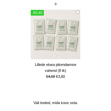
+
hind
price
oli:
is:
-€0,40
€12,00.
€10,80.
Lillede eluea pikendamise
vahend (8 tk)
Algne
Current
€
4,00
€
3,60
hind
price
oli:
is:
€4,00.
€3,60.
Vali tooted, mida koos osta.