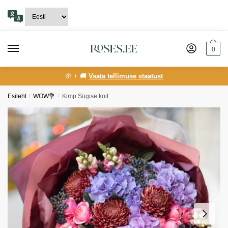
Skip
Skip
to
to
navigation
content
0
🌸 + 🚚
Vaata tellimuse staatust
Esileht
/
WOW💐
/
Kimp Sügise koit