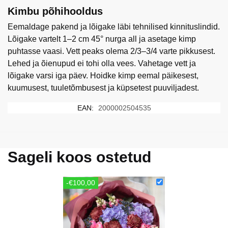
Kimbu põhihooldus
Eemaldage pakend ja lõigake läbi tehnilised kinnituslindid.
Lõigake vartelt 1–2 cm 45° nurga all ja asetage kimp
puhtasse vaasi. Vett peaks olema 2/3–3/4 varte pikkusest.
Lehed ja õienupud ei tohi olla vees. Vahetage vett ja
lõigake varsi iga päev. Hoidke kimp eemal päikesest,
kuumusest, tuuletõmbusest ja küpsetest puuviljadest.
EAN:
2000002504535
Sageli koos ostetud
-€100,00