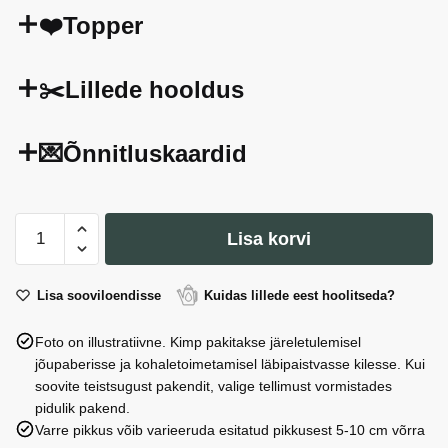
❤️Topper
✂️Lillede hooldus
💌Õnnitluskaardid
Kimp
Lisa korvi
Sügise
koit
kogus
Lisa sooviloendisse
Kuidas lillede eest hoolitseda?
Foto on illustratiivne. Kimp pakitakse järeletulemisel
jõupaberisse ja kohaletoimetamisel läbipaistvasse kilesse. Kui
soovite teistsugust pakendit, valige tellimust vormistades
pidulik pakend.
Varre pikkus võib varieeruda esitatud pikkusest 5-10 cm võrra