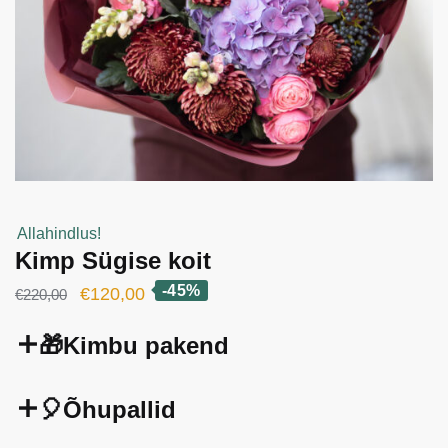
Allahindlus!
Kimp Sügise koit
-45%
Algne
Current
€
120,00
€
220,00
hind
price
🎁Kimbu pakend
oli:
is:
€220,00.
€120,00.
🎈Õhupallid