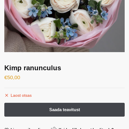
Kimp ranunculus
€
50,00
Laost otsas