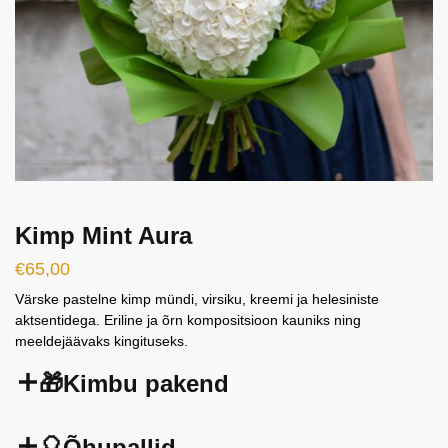
Kimp Mint Aura
€
65,00
Värske pastelne kimp mündi, virsiku, kreemi ja helesiniste
aktsentidega. Eriline ja õrn kompositsioon kauniks ning
meeldejäävaks kingituseks.
🎁Kimbu pakend
🎈Õhupallid