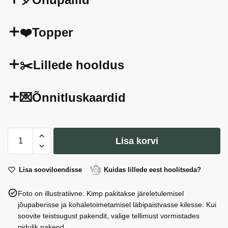
❤️Topper
✂️Lillede hooldus
💌Õnnitluskaardid
Kimp
Lisa korvi
Mint
Aura
kogus
Lisa sooviloendisse
Kuidas lillede eest hoolitseda?
Foto on illustratiivne. Kimp pakitakse järeletulemisel
jõupaberisse ja kohaletoimetamisel läbipaistvasse kilesse. Kui
soovite teistsugust pakendit, valige tellimust vormistades
pidulik pakend.