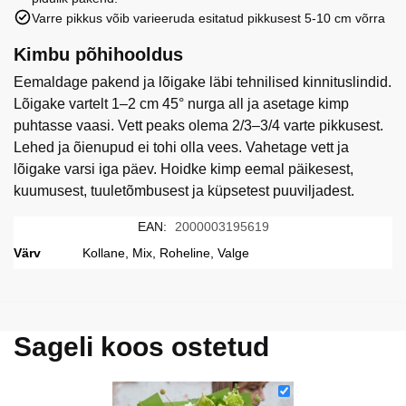
Varre pikkus võib varieeruda esitatud pikkusest 5-10 cm võrra
Kimbu põhihooldus
Eemaldage pakend ja lõigake läbi tehnilised kinnituslindid.
Lõigake vartelt 1–2 cm 45° nurga all ja asetage kimp
puhtasse vaasi. Vett peaks olema 2/3–3/4 varte pikkusest.
Lehed ja õienupud ei tohi olla vees. Vahetage vett ja
lõigake varsi iga päev. Hoidke kimp eemal päikesest,
kuumusest, tuuletõmbusest ja küpsetest puuviljadest.
EAN:
2000003195619
Värv
Kollane, Mix, Roheline, Valge
Sageli koos ostetud