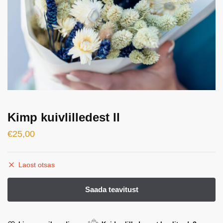
Kimp kuivlilledest II
€
25,00
Laost otsas