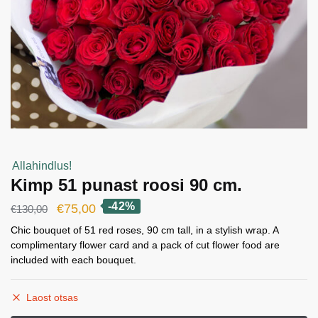
Allahindlus!
Kimp 51 punast roosi 90 cm.
-42%
Algne
Current
€
75,00
€
130,00
hind
price
Chic bouquet of 51 red roses, 90 cm tall, in a stylish wrap. A
complimentary flower card and a pack of cut flower food are
oli:
is:
included with each bouquet.
€130,00.
€75,00.
Laost otsas