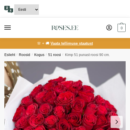
Skip
Skip
to
to
navigation
content
0
🌸 + 🚚
Vaata tellimuse staatust
Esileht
/
Roosid
/
Kogus
/
51 roosi
/
Kimp 51 punast roosi 90 cm.